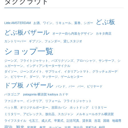
タグクラウド
どぶ板
Little AMSTERDAM
お酒、ワイン、リキュール、葉巻、シガー
どぶ板バザール
オーナー自ら内装をデザイン
カキタ商店
カントリーバー
ギブソン、フェンダー、貸しスタジオ
ショップ一覧
ジーンズ、フライトジャケット、パズリクソンズ、アロハシャツ、サンサーフ、シ
ュガーケーン、インディアンモーターサイクル
ダイソー、ジーンズメイト、サブウェイ、イタリアントマト、グラッチェガーデ
ン、ビリヤード、ダーツ、マッサージ、ゲームセンター
バザール
ドブ板
バンド、バー
バー、ビリヤード
パタゴニア patagonia 横須賀 kadoya カドヤ
ファニチャー、インテリア、リフォーム
フライトジャケット
ペット用、オリジナルポーター、吉田カバン
ホットドッグ
ミリタリー
ミリタリー、アビレックス、放出品、スカジャン
メルキュールホテル横須賀
ライフスタイル
七五三、成人式、卒業式、記念写真、貸衣装
吉花
国籍
地蔵尊
宿泊、観光
居酒屋、食堂、ホッピー、出前
放出品
本町2-6
柿田