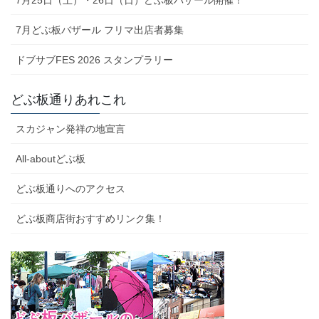
7月25日（土）・26日（日）どぶ板バザール開催！
7月どぶ板バザール フリマ出店者募集
ドブサブFES 2026 スタンプラリー
どぶ板通りあれこれ
スカジャン発祥の地宣言
All-aboutどぶ板
どぶ板通りへのアクセス
どぶ板商店街おすすめリンク集！