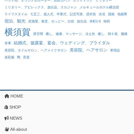
ペット用、オリジナルポーター、吉田カバン
ホットドッグ
ミリタリー
ミリタリー、アビレックス、放出品、スカジャン
メルキュールホテル横須賀
ライフスタイル
七五三、成人式、卒業式、記念写真、貸衣装
吉花
国籍
地蔵尊
宿泊、観光
居酒屋、食堂、ホッピー、出前
放出品
本町2-6
柿田
横須賀
異空間
癒し、健康、マッサージ、冷え性
癒し、四十肩、腰痛
結婚式、披露宴、宴会、ウェディング、ブライダル
米軍
美容院、ヘアサロン
美容院、ネイルサロン、ヘアメイクサロン
軍用品
迷彩服
陶
音楽
HOME
SHOP
NEWS
All-about