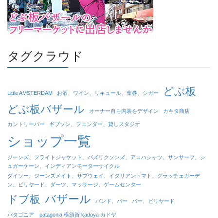
タグクラウド
どぶ板
Little AMSTERDAM
お酒、ワイン、リキュール、葉巻、シガー
どぶ板バザール
オーナー自ら内装をデザイン
カキタ商店
カントリーバー
ギブソン、フェンダー、貸しスタジオ
ショップ一覧
ジーンズ、フライトジャケット、パズリクソンズ、アロハシャツ、サンサーフ、シ
ュガーケーン、インディアンモーターサイクル
ダイソー、ジーンズメイト、サブウェイ、イタリアントマト、グラッチェガーデ
ン、ビリヤード、ダーツ、マッサージ、ゲームセンター
バザール
ドブ板
バンド、バー
バー、ビリヤード
パタゴニア patagonia 横須賀 kadoya カドヤ