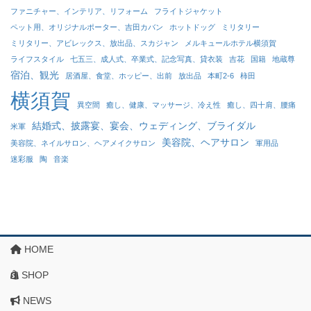
ファニチャー、インテリア、リフォーム
フライトジャケット
ペット用、オリジナルポーター、吉田カバン
ホットドッグ
ミリタリー
ミリタリー、アビレックス、放出品、スカジャン
メルキュールホテル横須賀
ライフスタイル
七五三、成人式、卒業式、記念写真、貸衣装
吉花
国籍
地蔵尊
宿泊、観光
居酒屋、食堂、ホッピー、出前
放出品
本町2-6
柿田
横須賀
異空間
癒し、健康、マッサージ、冷え性
癒し、四十肩、腰痛
結婚式、披露宴、宴会、ウェディング、ブライダル
米軍
美容院、ヘアサロン
美容院、ネイルサロン、ヘアメイクサロン
軍用品
迷彩服
陶
音楽
HOME
SHOP
NEWS