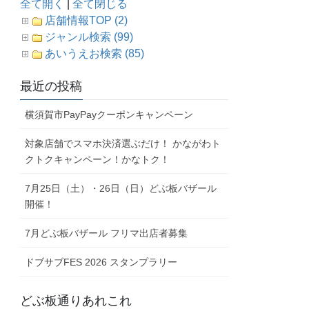
全て開く
|
全て閉じる
店舗情報TOP (2)
ジャンル検索 (99)
あいうえお検索 (85)
最近の投稿
横須賀市PayPayクーポンキャンペーン
対象店舗でスマホ決済選ぶだけ！ かながわト
クトクキャンペーン！かなトク！
7月25日（土）・26日（日）どぶ板バザール
開催！
7月どぶ板バザール フリマ出店者募集
ドブサブFES 2026 スタンプラリー
どぶ板通りあれこれ