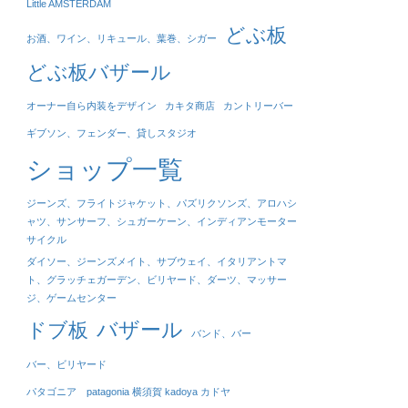
Little AMSTERDAM
どぶ板
お酒、ワイン、リキュール、葉巻、シガー
どぶ板バザール
オーナー自ら内装をデザイン
カキタ商店
カントリーバー
ギブソン、フェンダー、貸しスタジオ
ショップ一覧
ジーンズ、フライトジャケット、パズリクソンズ、アロハシ
ャツ、サンサーフ、シュガーケーン、インディアンモーター
サイクル
ダイソー、ジーンズメイト、サブウェイ、イタリアントマ
ト、グラッチェガーデン、ビリヤード、ダーツ、マッサー
ジ、ゲームセンター
バザール
ドブ板
バンド、バー
バー、ビリヤード
パタゴニア patagonia 横須賀 kadoya カドヤ