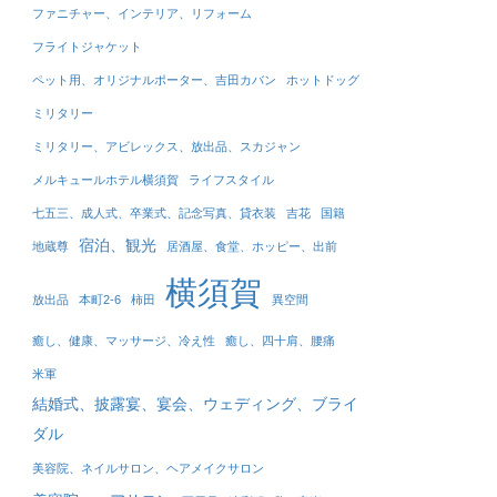
ファニチャー、インテリア、リフォーム
フライトジャケット
ペット用、オリジナルポーター、吉田カバン
ホットドッグ
ミリタリー
ミリタリー、アビレックス、放出品、スカジャン
メルキュールホテル横須賀
ライフスタイル
七五三、成人式、卒業式、記念写真、貸衣装
吉花
国籍
宿泊、観光
地蔵尊
居酒屋、食堂、ホッピー、出前
横須賀
放出品
本町2-6
柿田
異空間
癒し、健康、マッサージ、冷え性
癒し、四十肩、腰痛
米軍
結婚式、披露宴、宴会、ウェディング、ブライ
ダル
美容院、ネイルサロン、ヘアメイクサロン