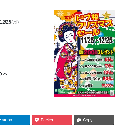
/25(月)
０本
Hatena
Pocket
Copy