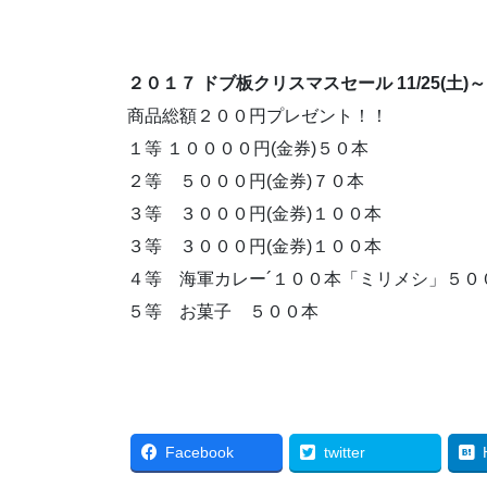
２０１７ ドブ板クリスマスセール 11/25(土)～12
商品総額２００円プレゼント！！
１等 １００００円(金券)５０本
２等 ５０００円(金券)７０本
３等 ３０００円(金券)１００本
３等 ３０００円(金券)１００本
４等 海軍カレー´１００本「ミリメシ」５０
５等 お菓子 ５００本
Facebook
twitter