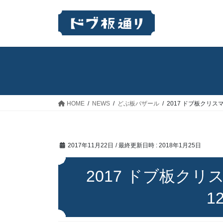
コ
ナ
ン
ビ
テ
ゲ
ン
ー
ツ
シ
へ
ョ
ス
ン
キ
に
ッ
移
HOME
NEWS
どぶ板バザール
2017 ドブ板クリスマス
プ
動
2017年11月22日
/ 最終更新日時 :
2018年1月25日
2017 ドブ板クリス
1