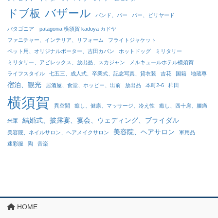
バザール
ドブ板
バンド、バー
バー、ビリヤード
パタゴニア patagonia 横須賀 kadoya カドヤ
ファニチャー、インテリア、リフォーム
フライトジャケット
ペット用、オリジナルポーター、吉田カバン
ホットドッグ
ミリタリー
ミリタリー、アビレックス、放出品、スカジャン
メルキュールホテル横須賀
ライフスタイル
七五三、成人式、卒業式、記念写真、貸衣装
吉花
国籍
地蔵尊
宿泊、観光
居酒屋、食堂、ホッピー、出前
放出品
本町2-6
柿田
横須賀
異空間
癒し、健康、マッサージ、冷え性
癒し、四十肩、腰痛
結婚式、披露宴、宴会、ウェディング、ブライダル
米軍
美容院、ヘアサロン
美容院、ネイルサロン、ヘアメイクサロン
軍用品
迷彩服
陶
音楽
HOME