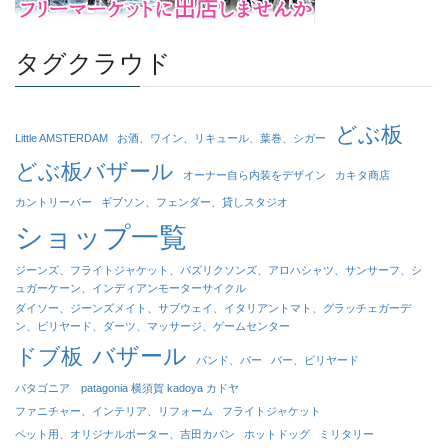
タグクラウド
どぶ板
Little AMSTERDAM
お酒、ワイン、リキュール、葉巻、シガー
どぶ板バザール
オーナー自ら内装をデザイン
カキタ商店
カントリーバー
ギブソン、フェンダー、貸しスタジオ
ショップ一覧
ジーンズ、フライトジャケット、パズリクソンズ、アロハシャツ、サンサーフ、シ
ュガーケーン、インディアンモーターサイクル
ダイソー、ジーンズメイト、サブウェイ、イタリアントマト、グラッチェガーデ
ン、ビリヤード、ダーツ、マッサージ、ゲームセンター
バザール
ドブ板
バンド、バー
バー、ビリヤード
パタゴニア patagonia 横須賀 kadoya カドヤ
ファニチャー、インテリア、リフォーム
フライトジャケット
ペット用、オリジナルポーター、吉田カバン
ホットドッグ
ミリタリー