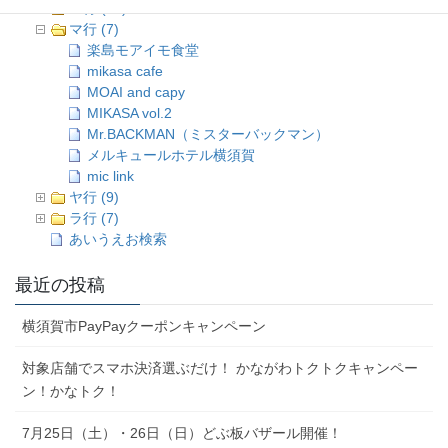
ハ行 (16)
マ行 (7)
楽島モアイモ食堂
mikasa cafe
MOAI and capy
MIKASA vol.2
Mr.BACKMAN（ミスターバックマン）
メルキュールホテル横須賀
mic link
ヤ行 (9)
ラ行 (7)
あいうえお検索
最近の投稿
横須賀市PayPayクーポンキャンペーン
対象店舗でスマホ決済選ぶだけ！ かながわトクトクキャンペー
ン！かなトク！
7月25日（土）・26日（日）どぶ板バザール開催！