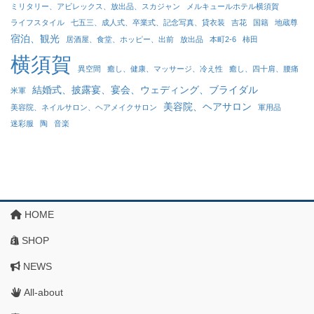
ミリタリー、アビレックス、放出品、スカジャン
メルキュールホテル横須賀
ライフスタイル
七五三、成人式、卒業式、記念写真、貸衣装
吉花
国籍
地蔵尊
宿泊、観光
居酒屋、食堂、ホッピー、出前
放出品
本町2-6
柿田
横須賀
異空間
癒し、健康、マッサージ、冷え性
癒し、四十肩、腰痛
結婚式、披露宴、宴会、ウェディング、ブライダル
米軍
美容院、ヘアサロン
美容院、ネイルサロン、ヘアメイクサロン
軍用品
迷彩服
陶
音楽
HOME
SHOP
NEWS
All-about