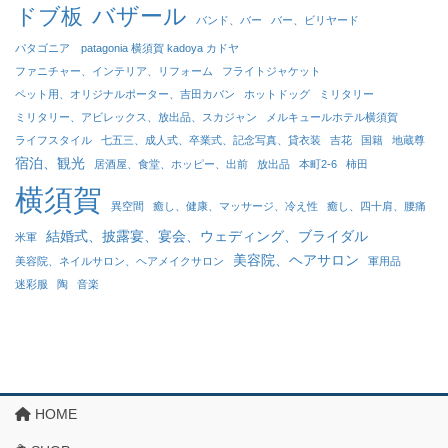
バザール
ドブ板
バンド、バー
バー、ビリヤード
パタゴニア patagonia 横須賀 kadoya カドヤ
ファニチャー、インテリア、リフォーム
フライトジャケット
ペット用、オリジナルポーター、吉田カバン
ホットドッグ
ミリタリー
ミリタリー、アビレックス、放出品、スカジャン
メルキュールホテル横須賀
ライフスタイル
七五三、成人式、卒業式、記念写真、貸衣装
吉花
国籍
地蔵尊
宿泊、観光
居酒屋、食堂、ホッピー、出前
放出品
本町2-6
柿田
横須賀
異空間
癒し、健康、マッサージ、冷え性
癒し、四十肩、腰痛
結婚式、披露宴、宴会、ウェディング、ブライダル
米軍
美容院、ヘアサロン
美容院、ネイルサロン、ヘアメイクサロン
軍用品
迷彩服
陶
音楽
HOME