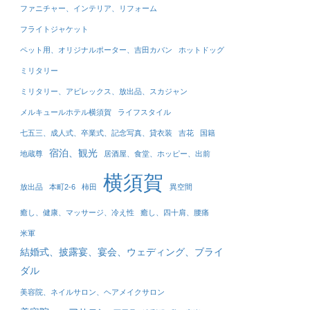
ファニチャー、インテリア、リフォーム
フライトジャケット
ペット用、オリジナルポーター、吉田カバン
ホットドッグ
ミリタリー
ミリタリー、アビレックス、放出品、スカジャン
メルキュールホテル横須賀
ライフスタイル
七五三、成人式、卒業式、記念写真、貸衣装
吉花
国籍
宿泊、観光
地蔵尊
居酒屋、食堂、ホッピー、出前
横須賀
放出品
本町2-6
柿田
異空間
癒し、健康、マッサージ、冷え性
癒し、四十肩、腰痛
米軍
結婚式、披露宴、宴会、ウェディング、ブライ
ダル
美容院、ネイルサロン、ヘアメイクサロン