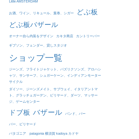
Little AMSTERDAM
どぶ板
お酒、ワイン、リキュール、葉巻、シガー
どぶ板バザール
オーナー自ら内装をデザイン
カキタ商店
カントリーバー
ギブソン、フェンダー、貸しスタジオ
ショップ一覧
ジーンズ、フライトジャケット、パズリクソンズ、アロハシ
ャツ、サンサーフ、シュガーケーン、インディアンモーター
サイクル
ダイソー、ジーンズメイト、サブウェイ、イタリアントマ
ト、グラッチェガーデン、ビリヤード、ダーツ、マッサー
ジ、ゲームセンター
バザール
ドブ板
バンド、バー
バー、ビリヤード
パタゴニア patagonia 横須賀 kadoya カドヤ