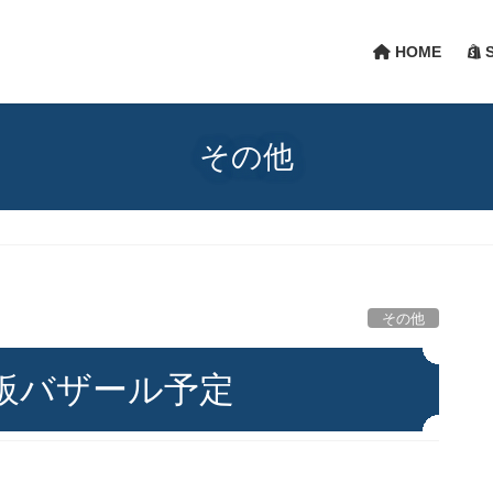
HOME
S
その他
その他
板バザール予定