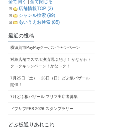
全て開く
|
全て閉じる
店舗情報TOP (2)
ジャンル検索 (99)
あいうえお検索 (85)
最近の投稿
横須賀市PayPayクーポンキャンペーン
対象店舗でスマホ決済選ぶだけ！ かながわト
クトクキャンペーン！かなトク！
7月25日（土）・26日（日）どぶ板バザール
開催！
7月どぶ板バザール フリマ出店者募集
ドブサブFES 2026 スタンプラリー
どぶ板通りあれこれ