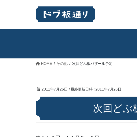
コ
ナ
ン
ビ
テ
ゲ
ン
ー
ツ
シ
へ
ョ
ス
ン
キ
に
ッ
移
HOME
その他
次回どぶ板バザール予定
プ
動
2011年7月26日
/ 最終更新日時 :
2011年7月26日
次回どぶ