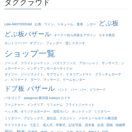
タグクラウド
どぶ板
Little AMSTERDAM
お酒、ワイン、リキュール、葉巻、シガー
どぶ板バザール
オーナー自ら内装をデザイン
カキタ商店
カントリーバー
ギブソン、フェンダー、貸しスタジオ
ショップ一覧
ジーンズ、フライトジャケット、パズリクソンズ、アロハシャツ、サンサーフ、シ
ュガーケーン、インディアンモーターサイクル
ダイソー、ジーンズメイト、サブウェイ、イタリアントマト、グラッチェガーデ
ン、ビリヤード、ダーツ、マッサージ、ゲームセンター
バザール
ドブ板
バンド、バー
バー、ビリヤード
パタゴニア patagonia 横須賀 kadoya カドヤ
ファニチャー、インテリア、リフォーム
フライトジャケット
ペット用、オリジナルポーター、吉田カバン
ホットドッグ
ミリタリー
ミリタリー、アビレックス、放出品、スカジャン
メルキュールホテル横須賀
ライフスタイル
七五三、成人式、卒業式、記念写真、貸衣装
吉花
国籍
地蔵尊
宿泊、観光