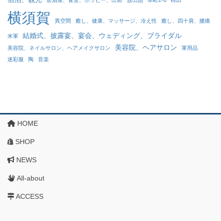
居酒屋、食堂、ホッピー、出前
放出品
本町2-6
柿田
横須賀
異空間
癒し、健康、マッサージ、冷え性
癒し、四十肩、腰痛
結婚式、披露宴、宴会、ウェディング、ブライダル
米軍
美容院、ヘアサロン
美容院、ネイルサロン、ヘアメイクサロン
軍用品
迷彩服
陶
音楽
HOME
SHOP
NEWS
All-about
ACCESS