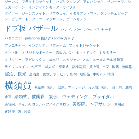
ジーンズ、フライトジャケット、パズリクソンズ、アロハシャツ、サンサーフ、シ
ュガーケーン、インディアンモーターサイクル
ダイソー、ジーンズメイト、サブウェイ、イタリアントマト、グラッチェガーデ
ン、ビリヤード、ダーツ、マッサージ、ゲームセンター
バザール
ドブ板
バンド、バー
バー、ビリヤード
パタゴニア patagonia 横須賀 kadoya カドヤ
ファニチャー、インテリア、リフォーム
フライトジャケット
ペット用、オリジナルポーター、吉田カバン
ホットドッグ
ミリタリー
ミリタリー、アビレックス、放出品、スカジャン
メルキュールホテル横須賀
ライフスタイル
七五三、成人式、卒業式、記念写真、貸衣装
吉花
国籍
地蔵尊
宿泊、観光
居酒屋、食堂、ホッピー、出前
放出品
本町2-6
柿田
横須賀
異空間
癒し、健康、マッサージ、冷え性
癒し、四十肩、腰痛
結婚式、披露宴、宴会、ウェディング、ブライダル
米軍
美容院、ヘアサロン
美容院、ネイルサロン、ヘアメイクサロン
軍用品
迷彩服
陶
音楽