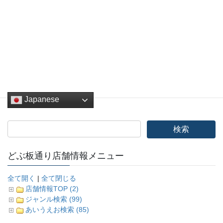
Hatena
LINE
Pocket
Copy
どぶ板バザール
、
その他
カテゴリー
Japanese
どぶ板通り店舗情報メニュー
全て開く
|
全て閉じる
店舗情報TOP (2)
ジャンル検索 (99)
あいうえお検索 (85)