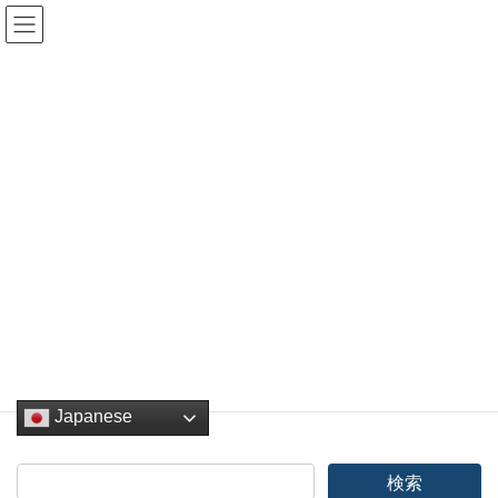
コ
ナ
ン
ビ
テ
ゲ
ン
ー
タコライス、タコス、メキシコ料
ツ
シ
理、酎ハイ
へ
ョ
ス
ン
キ
に
HOME
タコライス、タコス、メキシコ料理、酎ハイ
ッ
移
プ
動
タコライス、タコス、メキシコ
料理、酎ハイ
投稿はありません。
Japanese