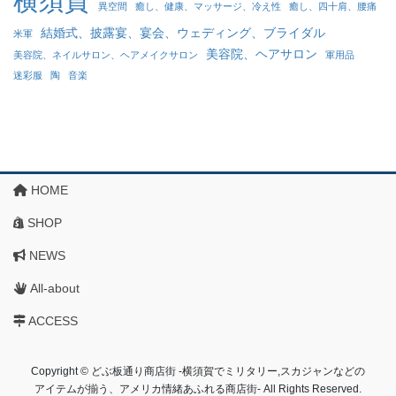
横須賀
異空間
癒し、健康、マッサージ、冷え性
癒し、四十肩、腰痛
結婚式、披露宴、宴会、ウェディング、ブライダル
米軍
美容院、ヘアサロン
美容院、ネイルサロン、ヘアメイクサロン
軍用品
迷彩服
陶
音楽
HOME
SHOP
NEWS
All-about
ACCESS
Copyright © どぶ板通り商店街 ‐横須賀でミリタリー,スカジャンなどの
アイテムが揃う、アメリカ情緒あふれる商店街‐ All Rights Reserved.