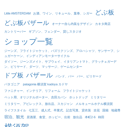
どぶ板
Little AMSTERDAM
お酒、ワイン、リキュール、葉巻、シガー
どぶ板バザール
オーナー自ら内装をデザイン
カキタ商店
カントリーバー
ギブソン、フェンダー、貸しスタジオ
ショップ一覧
ジーンズ、フライトジャケット、パズリクソンズ、アロハシャツ、サンサーフ、シ
ュガーケーン、インディアンモーターサイクル
ダイソー、ジーンズメイト、サブウェイ、イタリアントマト、グラッチェガーデ
ン、ビリヤード、ダーツ、マッサージ、ゲームセンター
バザール
ドブ板
バンド、バー
バー、ビリヤード
パタゴニア patagonia 横須賀 kadoya カドヤ
ファニチャー、インテリア、リフォーム
フライトジャケット
ペット用、オリジナルポーター、吉田カバン
ホットドッグ
ミリタリー
ミリタリー、アビレックス、放出品、スカジャン
メルキュールホテル横須賀
ライフスタイル
七五三、成人式、卒業式、記念写真、貸衣装
吉花
国籍
地蔵尊
宿泊、観光
居酒屋、食堂、ホッピー、出前
放出品
本町2-6
柿田