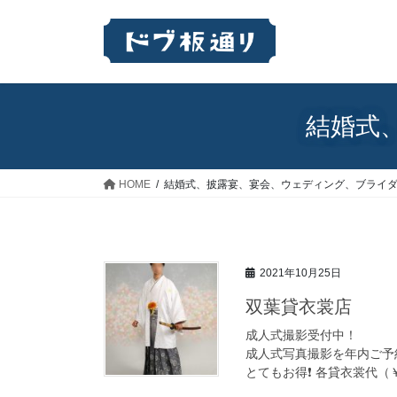
コ
ナ
ン
ビ
テ
ゲ
ン
ー
ツ
シ
へ
ョ
結婚式
ス
ン
キ
に
ッ
移
HOME
結婚式、披露宴、宴会、ウェディング、ブライ
プ
動
2021年10月25日
双葉貸衣裳店
成人式撮影受付中！
成人式写真撮影を年内ご予
とてもお得❗ 各貸衣裳代（￥3