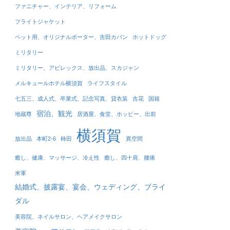
ファニチャー、インテリア、リフォーム
フライトジャケット
ペット用、オリジナルポーター、吉田カバン
ホットドッグ
ミリタリー
ミリタリー、アビレックス、放出品、スカジャン
メルキュールホテル横須賀
ライフスタイル
七五三、成人式、卒業式、記念写真、貸衣装
吉花
国籍
宿泊、観光
地蔵尊
居酒屋、食堂、ホッピー、出前
横須賀
放出品
本町2-6
柿田
異空間
癒し、健康、マッサージ、冷え性
癒し、四十肩、腰痛
米軍
結婚式、披露宴、宴会、ウェディング、ブライ
ダル
美容院、ネイルサロン、ヘアメイクサロン