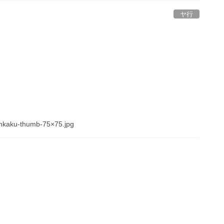
ヤ行
ankaku-thumb-75×75.jpg