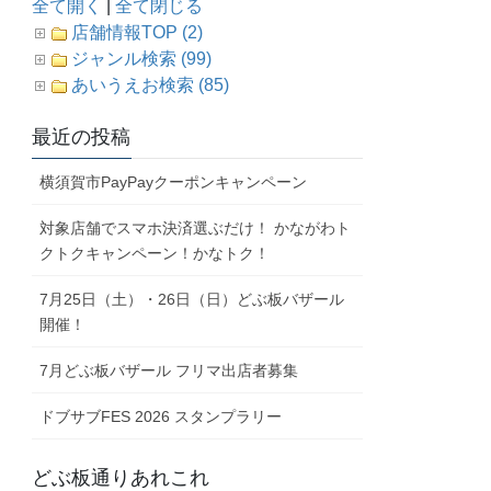
全て開く
|
全て閉じる
店舗情報TOP (2)
ジャンル検索 (99)
あいうえお検索 (85)
最近の投稿
横須賀市PayPayクーポンキャンペーン
対象店舗でスマホ決済選ぶだけ！ かながわト
クトクキャンペーン！かなトク！
7月25日（土）・26日（日）どぶ板バザール
開催！
7月どぶ板バザール フリマ出店者募集
ドブサブFES 2026 スタンプラリー
どぶ板通りあれこれ