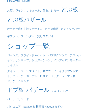
Little AMSTERDAM
どぶ板
お酒、ワイン、リキュール、葉巻、シガー
どぶ板バザール
オーナー自ら内装をデザイン
カキタ商店
カントリーバー
ギブソン、フェンダー、貸しスタジオ
ショップ一覧
ジーンズ、フライトジャケット、パズリクソンズ、アロハシ
ャツ、サンサーフ、シュガーケーン、インディアンモーター
サイクル
ダイソー、ジーンズメイト、サブウェイ、イタリアントマ
ト、グラッチェガーデン、ビリヤード、ダーツ、マッサー
ジ、ゲームセンター
バザール
ドブ板
バンド、バー
バー、ビリヤード
パタゴニア patagonia 横須賀 kadoya カドヤ