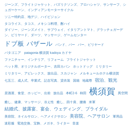
ジーンズ、フライトジャケット、パズリクソンズ、アロハシャツ、サンサーフ、シ
ュガーケーン、インディアンモーターサイクル
ソニー特約店、地デジ、ハイビジョン
タコライス、タコス、メキシコ料理、酎ハイ
ダイソー、ジーンズメイト、サブウェイ、イタリアントマト、グラッチェガーデ
ン、ビリヤード、ダーツ、マッサージ、ゲームセンター
ドブ板
バザール
バンド、バー
バー、ビリヤード
パタゴニア patagonia 横須賀 kadoya カドヤ
ファニチャー、インテリア、リフォーム
フライトジャケット
ペット用、オリジナルポーター、吉田カバン
ホットドッグ
ミリタリー
ミリタリー、アビレックス、放出品、スカジャン
メルキュールホテル横須賀
宿泊、観光
七五三、成人式、卒業式、記念写真、貸衣装
国籍
地蔵尊
横須賀
居酒屋、食堂、ホッピー、出前
放出品
本町2-6
柿田
異空間
癒し、健康、マッサージ、冷え性
癒し、四十肩、腰痛
米軍
結婚式、披露宴、宴会、ウェディング、ブライダル
美容院、ヘアサロン
美容院、ネイルサロン、ヘアメイクサロン
軍用品
迷彩服
電池交換、宝飾、メガネ、ライター
音楽