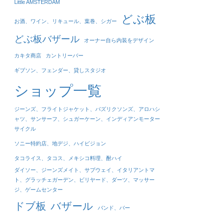
Little AMSTERDAM
どぶ板
お酒、ワイン、リキュール、葉巻、シガー
どぶ板バザール
オーナー自ら内装をデザイン
カキタ商店
カントリーバー
ギブソン、フェンダー、貸しスタジオ
ショップ一覧
ジーンズ、フライトジャケット、パズリクソンズ、アロハシ
ャツ、サンサーフ、シュガーケーン、インディアンモーター
サイクル
ソニー特約店、地デジ、ハイビジョン
タコライス、タコス、メキシコ料理、酎ハイ
ダイソー、ジーンズメイト、サブウェイ、イタリアントマ
ト、グラッチェガーデン、ビリヤード、ダーツ、マッサー
ジ、ゲームセンター
ドブ板
バザール
バンド、バー