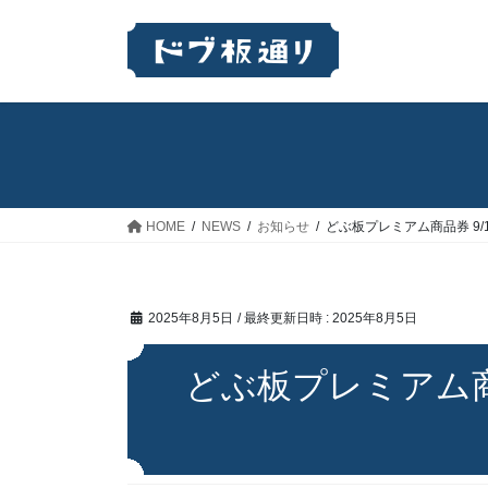
コ
ナ
ン
ビ
テ
ゲ
ン
ー
ツ
シ
へ
ョ
ス
ン
キ
に
ッ
移
HOME
NEWS
お知らせ
どぶ板プレミアム商品券 9/
プ
動
2025年8月5日
/ 最終更新日時 :
2025年8月5日
どぶ板プレミアム商