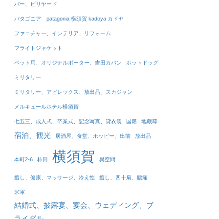
バー、ビリヤード
パタゴニア patagonia 横須賀 kadoya カドヤ
ファニチャー、インテリア、リフォーム
フライトジャケット
ペット用、オリジナルポーター、吉田カバン
ホットドッグ
ミリタリー
ミリタリー、アビレックス、放出品、スカジャン
メルキュールホテル横須賀
七五三、成人式、卒業式、記念写真、貸衣装
国籍
地蔵尊
宿泊、観光
居酒屋、食堂、ホッピー、出前
放出品
横須賀
本町2-6
柿田
異空間
癒し、健康、マッサージ、冷え性
癒し、四十肩、腰痛
米軍
結婚式、披露宴、宴会、ウェディング、ブ
ライダル