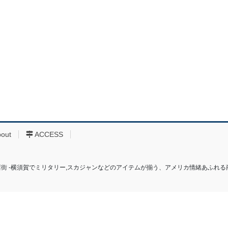
bout
ACCESS
り商店街 ‐横須賀でミリタリー,スカジャンなどのアイテムが揃う、アメリカ情緒あふれる商店街‐ All