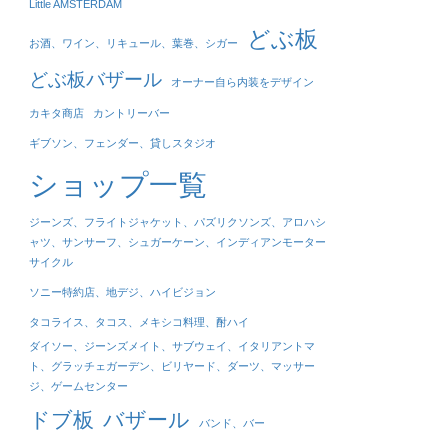
Little AMSTERDAM
どぶ板
お酒、ワイン、リキュール、葉巻、シガー
どぶ板バザール
オーナー自ら内装をデザイン
カキタ商店
カントリーバー
ギブソン、フェンダー、貸しスタジオ
ショップ一覧
ジーンズ、フライトジャケット、パズリクソンズ、アロハシ
ャツ、サンサーフ、シュガーケーン、インディアンモーター
サイクル
ソニー特約店、地デジ、ハイビジョン
タコライス、タコス、メキシコ料理、酎ハイ
ダイソー、ジーンズメイト、サブウェイ、イタリアントマ
ト、グラッチェガーデン、ビリヤード、ダーツ、マッサー
ジ、ゲームセンター
ドブ板
バザール
バンド、バー