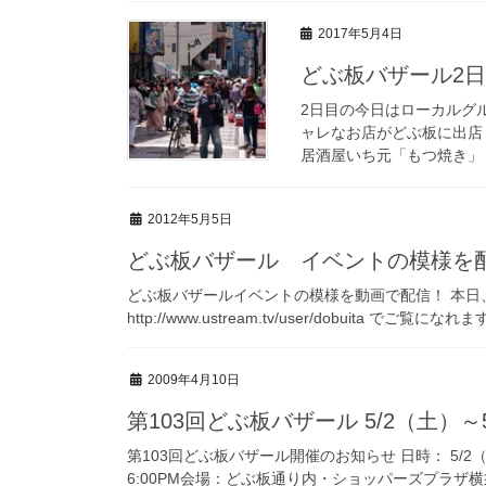
2017年5月4日
どぶ板バザール2
2日目の今日はローカルグ
ャレなお店がどぶ板に出店！
居酒屋いち元「もつ焼き」 
2012年5月5日
どぶ板バザール イベントの模様を
どぶ板バザールイベントの模様を動画で配信！ 本日、
http://www.ustream.tv/user/dobuita でご覧にな
2009年4月10日
第103回どぶ板バザール 5/2（土）～
第103回どぶ板バザール開催のお知らせ 日時： 5/2
6:00PM会場：どぶ板通り内・ショッパーズプラザ