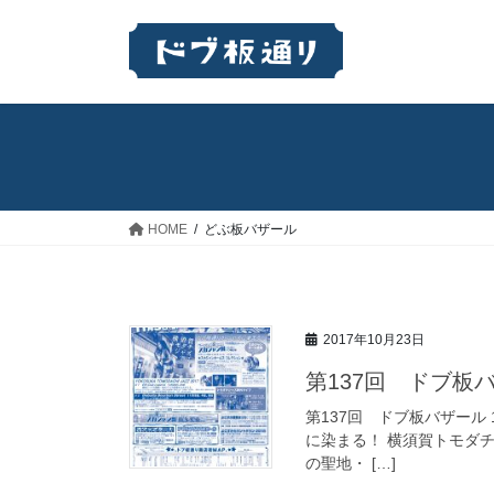
コ
ナ
ン
ビ
テ
ゲ
ン
ー
ツ
シ
へ
ョ
ス
ン
キ
に
ッ
移
HOME
どぶ板バザール
プ
動
2017年10月23日
第137回 ドブ板バザ
第137回 ドブ板バザール 1
に染まる！ 横須賀トモダチジャズ
の聖地・ […]