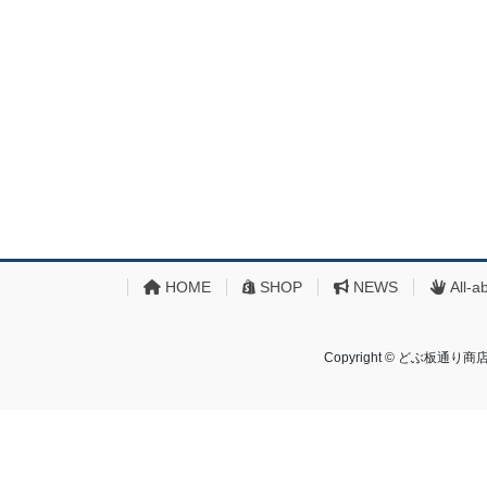
HOME
SHOP
NEWS
All-a
Copyright © どぶ板通