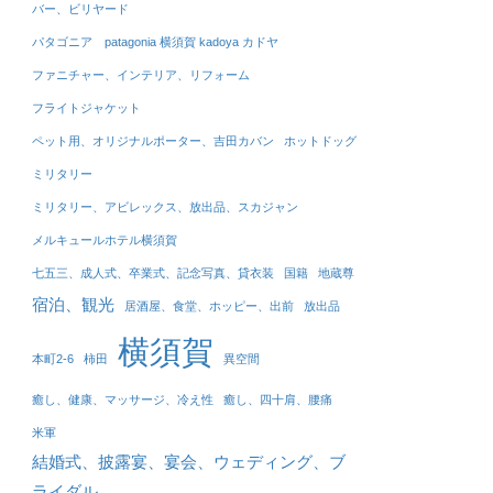
バー、ビリヤード
パタゴニア patagonia 横須賀 kadoya カドヤ
ファニチャー、インテリア、リフォーム
フライトジャケット
ペット用、オリジナルポーター、吉田カバン
ホットドッグ
ミリタリー
ミリタリー、アビレックス、放出品、スカジャン
メルキュールホテル横須賀
七五三、成人式、卒業式、記念写真、貸衣装
国籍
地蔵尊
宿泊、観光
居酒屋、食堂、ホッピー、出前
放出品
横須賀
本町2-6
柿田
異空間
癒し、健康、マッサージ、冷え性
癒し、四十肩、腰痛
米軍
結婚式、披露宴、宴会、ウェディング、ブ
ライダル