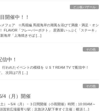
どぶ板バザール
日目開催中！！
ルメフェア ✩馬堀編 馬堀海岸の潮風を浴びて満腹・満足・オシ
 FLAVOR「フレーバーポテト」 居酒屋いっぷく「ステーキ」
新海岸「上海焼きそば […]
その他
配信中！
行われたイベントの模様を ＵＳＴREAM TV で配信中！
れます。 次回は7月 […]
その他
5/4（月）開催
（土）～5/4（月）・３日間開催（小雨開催）時間：10:00AM～
横須賀前広場最寄り駅：京急汐入駅下車すぐ主催：横須 […]