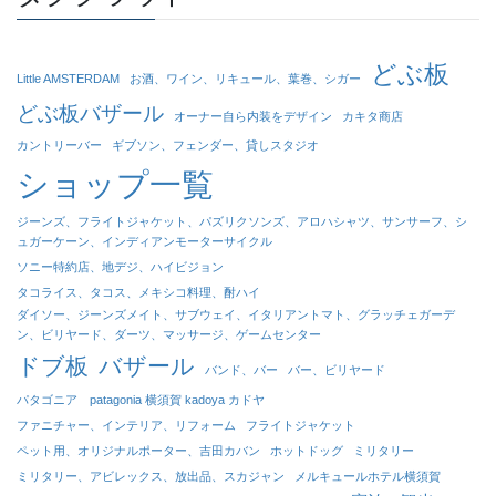
どぶ板
Little AMSTERDAM
お酒、ワイン、リキュール、葉巻、シガー
どぶ板バザール
オーナー自ら内装をデザイン
カキタ商店
カントリーバー
ギブソン、フェンダー、貸しスタジオ
ショップ一覧
ジーンズ、フライトジャケット、パズリクソンズ、アロハシャツ、サンサーフ、シ
ュガーケーン、インディアンモーターサイクル
ソニー特約店、地デジ、ハイビジョン
タコライス、タコス、メキシコ料理、酎ハイ
ダイソー、ジーンズメイト、サブウェイ、イタリアントマト、グラッチェガーデ
ン、ビリヤード、ダーツ、マッサージ、ゲームセンター
ドブ板
バザール
バンド、バー
バー、ビリヤード
パタゴニア patagonia 横須賀 kadoya カドヤ
ファニチャー、インテリア、リフォーム
フライトジャケット
ペット用、オリジナルポーター、吉田カバン
ホットドッグ
ミリタリー
ミリタリー、アビレックス、放出品、スカジャン
メルキュールホテル横須賀