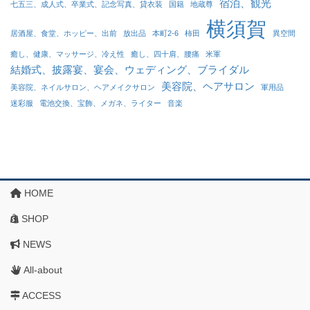
宿泊、観光
七五三、成人式、卒業式、記念写真、貸衣装
国籍
地蔵尊
横須賀
居酒屋、食堂、ホッピー、出前
放出品
本町2-6
柿田
異空間
癒し、健康、マッサージ、冷え性
癒し、四十肩、腰痛
米軍
結婚式、披露宴、宴会、ウェディング、ブライダル
美容院、ヘアサロン
美容院、ネイルサロン、ヘアメイクサロン
軍用品
迷彩服
電池交換、宝飾、メガネ、ライター
音楽
HOME
SHOP
NEWS
All-about
ACCESS