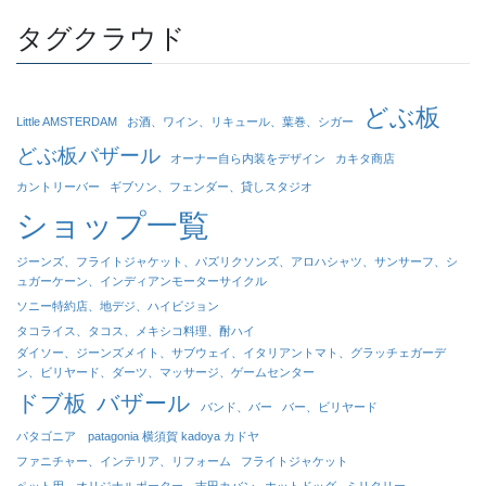
タグクラウド
どぶ板
Little AMSTERDAM
お酒、ワイン、リキュール、葉巻、シガー
どぶ板バザール
オーナー自ら内装をデザイン
カキタ商店
カントリーバー
ギブソン、フェンダー、貸しスタジオ
ショップ一覧
ジーンズ、フライトジャケット、パズリクソンズ、アロハシャツ、サンサーフ、シ
ュガーケーン、インディアンモーターサイクル
ソニー特約店、地デジ、ハイビジョン
タコライス、タコス、メキシコ料理、酎ハイ
ダイソー、ジーンズメイト、サブウェイ、イタリアントマト、グラッチェガーデ
ン、ビリヤード、ダーツ、マッサージ、ゲームセンター
ドブ板
バザール
バンド、バー
バー、ビリヤード
パタゴニア patagonia 横須賀 kadoya カドヤ
ファニチャー、インテリア、リフォーム
フライトジャケット
ペット用、オリジナルポーター、吉田カバン
ホットドッグ
ミリタリー