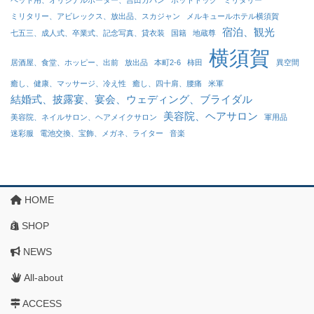
ミリタリー、アビレックス、放出品、スカジャン
メルキュールホテル横須賀
宿泊、観光
七五三、成人式、卒業式、記念写真、貸衣装
国籍
地蔵尊
横須賀
居酒屋、食堂、ホッピー、出前
放出品
本町2-6
柿田
異空間
癒し、健康、マッサージ、冷え性
癒し、四十肩、腰痛
米軍
結婚式、披露宴、宴会、ウェディング、ブライダル
美容院、ヘアサロン
美容院、ネイルサロン、ヘアメイクサロン
軍用品
迷彩服
電池交換、宝飾、メガネ、ライター
音楽
HOME
SHOP
NEWS
All-about
ACCESS