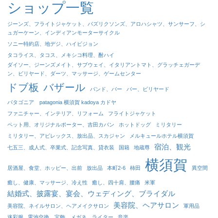
ショップ一覧
ジーンズ、フライトジャケット、パズリクソンズ、アロハシャツ、サンサーフ、シ
ュガーケーン、インディアンモーターサイクル
ソニー特約店、地デジ、ハイビジョン
タコライス、タコス、メキシコ料理、酎ハイ
ダイソー、ジーンズメイト、サブウェイ、イタリアントマト、グラッチェガーデ
ン、ビリヤード、ダーツ、マッサージ、ゲームセンター
ドブ板
バザール
バンド、バー
バー、ビリヤード
パタゴニア patagonia 横須賀 kadoya カドヤ
ファニチャー、インテリア、リフォーム
フライトジャケット
ペット用、オリジナルポーター、吉田カバン
ホットドッグ
ミリタリー
ミリタリー、アビレックス、放出品、スカジャン
メルキュールホテル横須賀
宿泊、観光
七五三、成人式、卒業式、記念写真、貸衣装
国籍
地蔵尊
横須賀
居酒屋、食堂、ホッピー、出前
放出品
本町2-6
柿田
異空間
癒し、健康、マッサージ、冷え性
癒し、四十肩、腰痛
米軍
結婚式、披露宴、宴会、ウェディング、ブライダル
美容院、ヘアサロン
美容院、ネイルサロン、ヘアメイクサロン
軍用品
迷彩服
電池交換、宝飾、メガネ、ライター
音楽