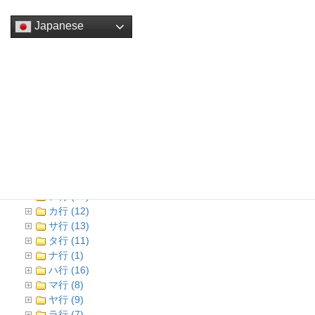
稿
ペ
ペ
ペ
ナ
Japanese
ー
ー
ー
ビ
ジ
ジ
ジ
ゲ
ー
シ
どぶ板通り店舗情報メニュー
ョ
全て開く
|
全て閉じる
ン
店舗情報TOP (2)
ジャンル検索 (111)
あいうえお検索 (96)
ア行 (18)
カ行 (12)
サ行 (13)
タ行 (11)
ナ行 (1)
ハ行 (16)
マ行 (8)
ヤ行 (9)
ラ行 (7)