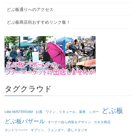
どぶ板通りへのアクセス
どぶ板商店街おすすめリンク集！
タグクラウド
どぶ板
Little AMSTERDAM
お酒、ワイン、リキュール、葉巻、シガー
どぶ板バザール
オーナー自ら内装をデザイン
カキタ商店
カントリーバー
ギブソン、フェンダー、貸しスタジオ