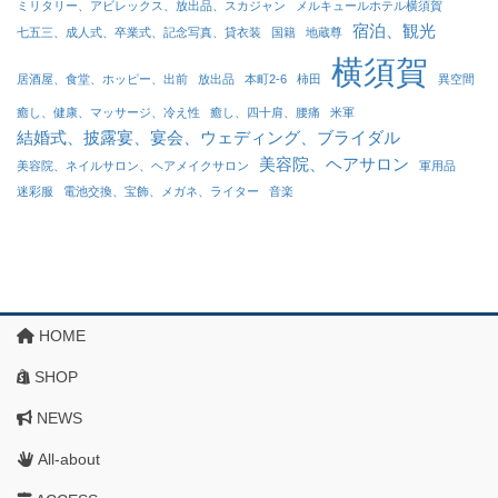
ミリタリー、アビレックス、放出品、スカジャン
メルキュールホテル横須賀
宿泊、観光
七五三、成人式、卒業式、記念写真、貸衣装
国籍
地蔵尊
横須賀
居酒屋、食堂、ホッピー、出前
放出品
本町2-6
柿田
異空間
癒し、健康、マッサージ、冷え性
癒し、四十肩、腰痛
米軍
結婚式、披露宴、宴会、ウェディング、ブライダル
美容院、ヘアサロン
美容院、ネイルサロン、ヘアメイクサロン
軍用品
迷彩服
電池交換、宝飾、メガネ、ライター
音楽
HOME
SHOP
NEWS
All-about