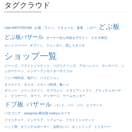
タグクラウド
どぶ板
Little AMSTERDAM
お酒、ワイン、リキュール、葉巻、シガー
どぶ板バザール
オーナー自ら内装をデザイン
カキタ商店
カントリーバー
ギブソン、フェンダー、貸しスタジオ
ショップ一覧
ジーンズ、フライトジャケット、パズリクソンズ、アロハシャツ、サンサーフ、シ
ュガーケーン、インディアンモーターサイクル
ソニー特約店、地デジ、ハイビジョン
タコライス、タコス、メキシコ料理、酎ハイ
ダイソー、ジーンズメイト、サブウェイ、イタリアントマト、グラッチェガーデ
ン、ビリヤード、ダーツ、マッサージ、ゲームセンター
ドブ板
バザール
バンド、バー
バー、ビリヤード
パタゴニア patagonia 横須賀 kadoya カドヤ
ファニチャー、インテリア、リフォーム
フライトジャケット
ペット用、オリジナルポーター、吉田カバン
ホットドッグ
ミリタリー