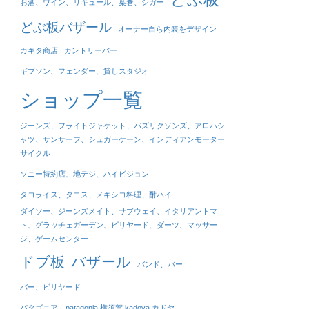
お酒、ワイン、リキュール、葉巻、シガー
どぶ板バザール
オーナー自ら内装をデザイン
カキタ商店
カントリーバー
ギブソン、フェンダー、貸しスタジオ
ショップ一覧
ジーンズ、フライトジャケット、パズリクソンズ、アロハシ
ャツ、サンサーフ、シュガーケーン、インディアンモーター
サイクル
ソニー特約店、地デジ、ハイビジョン
タコライス、タコス、メキシコ料理、酎ハイ
ダイソー、ジーンズメイト、サブウェイ、イタリアントマ
ト、グラッチェガーデン、ビリヤード、ダーツ、マッサー
ジ、ゲームセンター
ドブ板
バザール
バンド、バー
バー、ビリヤード
パタゴニア patagonia 横須賀 kadoya カドヤ