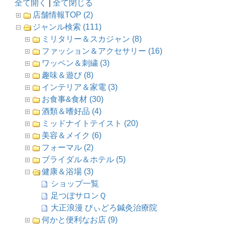
全て開く
|
全て閉じる
店舗情報TOP (2)
ジャンル検索 (111)
ミリタリー＆スカジャン (8)
ファッション＆アクセサリー (16)
ワッペン＆刺繍 (3)
趣味＆遊び (8)
インテリア＆家電 (3)
お食事&食材 (30)
酒類＆嗜好品 (4)
ミッドナイトテイスト (20)
美容＆メイク (6)
フォーマル (2)
ブライダル＆ホテル (5)
健康＆浴場 (3)
ショップ一覧
足つぼサロンＱ
大正浪漫 びぃどろ鍼灸治療院
何かと便利なお店 (9)