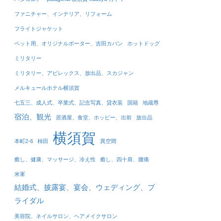
ファニチャー、インテリア、リフォーム
フライトジャケット
ペット用、オリジナルポーター、吉田カバン
ホットドッグ
ミリタリー
ミリタリー、アビレックス、放出品、スカジャン
メルキュールホテル横須賀
七五三、成人式、卒業式、記念写真、貸衣装
国籍
地蔵尊
宿泊、観光
居酒屋、食堂、ホッピー、出前
放出品
横須賀
本町2-6
柿田
異空間
癒し、健康、マッサージ、冷え性
癒し、四十肩、腰痛
米軍
結婚式、披露宴、宴会、ウェディング、ブ
ライダル
美容院、ネイルサロン、ヘアメイクサロン