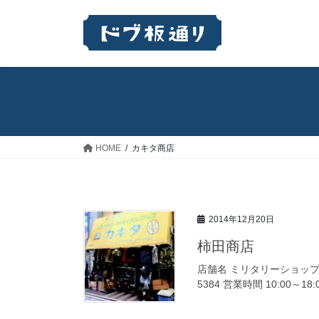
コ
ナ
ン
ビ
テ
ゲ
ン
ー
ツ
シ
へ
ョ
ス
ン
キ
に
ッ
移
HOME
カキタ商店
プ
動
2014年12月20日
柿田商店
店舗名 ミリタリーショップ・カ
5384 営業時間 10:00～1