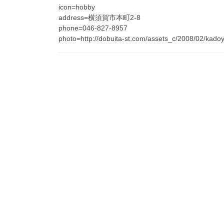
icon=hobby
address=横須賀市本町2-8
phone=046-827-8957
photo=http://dobuita-st.com/assets_c/2008/02/kad