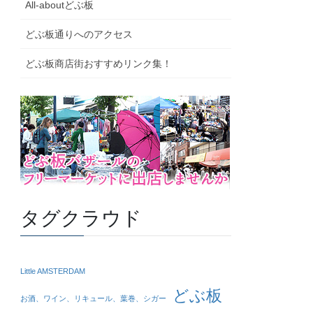
All-aboutどぶ板
どぶ板通りへのアクセス
どぶ板商店街おすすめリンク集！
タグクラウド
Little AMSTERDAM
どぶ板
お酒、ワイン、リキュール、葉巻、シガー