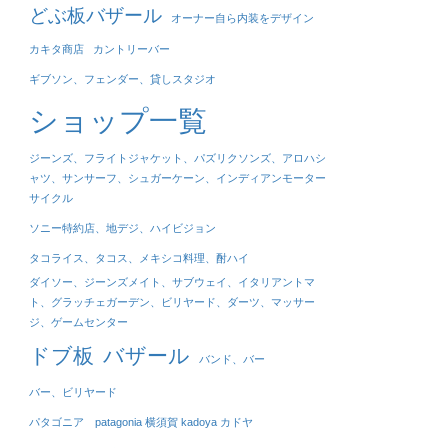
どぶ板バザール
オーナー自ら内装をデザイン
カキタ商店
カントリーバー
ギブソン、フェンダー、貸しスタジオ
ショップ一覧
ジーンズ、フライトジャケット、パズリクソンズ、アロハシ
ャツ、サンサーフ、シュガーケーン、インディアンモーター
サイクル
ソニー特約店、地デジ、ハイビジョン
タコライス、タコス、メキシコ料理、酎ハイ
ダイソー、ジーンズメイト、サブウェイ、イタリアントマ
ト、グラッチェガーデン、ビリヤード、ダーツ、マッサー
ジ、ゲームセンター
ドブ板
バザール
バンド、バー
バー、ビリヤード
パタゴニア patagonia 横須賀 kadoya カドヤ