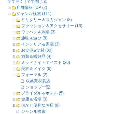
全て開く
|
全て閉じる
店舗情報TOP (2)
ジャンル検索 (111)
ミリタリー＆スカジャン (8)
ファッション＆アクセサリー (16)
ワッペン＆刺繍 (3)
趣味＆遊び (8)
インテリア＆家電 (3)
お食事&食材 (30)
酒類＆嗜好品 (4)
ミッドナイトテイスト (20)
美容＆メイク (6)
フォーマル (2)
双葉貸衣裳店
ショップ一覧
ブライダル＆ホテル (5)
健康＆浴場 (3)
何かと便利なお店 (9)
ジャンル検索