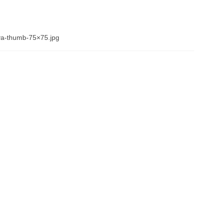
oya-thumb-75×75.jpg