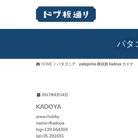
コ
ナ
ン
ビ
テ
ゲ
ン
ー
ツ
シ
へ
ョ
パタゴ
ス
ン
キ
に
ッ
移
HOME
パタゴニア patagonia 横須賀 kadoya カドヤ
プ
動
2017年6月14日
KADOYA
area=hobby
name=Kadoya
lng=139.664304
lat=35.281691