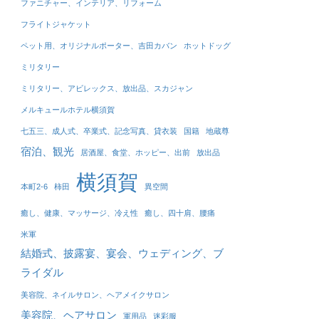
ファニチャー、インテリア、リフォーム
フライトジャケット
ペット用、オリジナルポーター、吉田カバン
ホットドッグ
ミリタリー
ミリタリー、アビレックス、放出品、スカジャン
メルキュールホテル横須賀
七五三、成人式、卒業式、記念写真、貸衣装
国籍
地蔵尊
宿泊、観光
居酒屋、食堂、ホッピー、出前
放出品
横須賀
本町2-6
柿田
異空間
癒し、健康、マッサージ、冷え性
癒し、四十肩、腰痛
米軍
結婚式、披露宴、宴会、ウェディング、ブ
ライダル
美容院、ネイルサロン、ヘアメイクサロン
美容院、ヘアサロン
軍用品
迷彩服