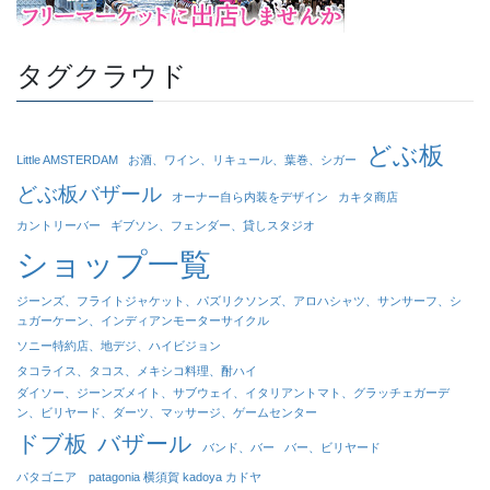
タグクラウド
どぶ板
Little AMSTERDAM
お酒、ワイン、リキュール、葉巻、シガー
どぶ板バザール
オーナー自ら内装をデザイン
カキタ商店
カントリーバー
ギブソン、フェンダー、貸しスタジオ
ショップ一覧
ジーンズ、フライトジャケット、パズリクソンズ、アロハシャツ、サンサーフ、シ
ュガーケーン、インディアンモーターサイクル
ソニー特約店、地デジ、ハイビジョン
タコライス、タコス、メキシコ料理、酎ハイ
ダイソー、ジーンズメイト、サブウェイ、イタリアントマト、グラッチェガーデ
ン、ビリヤード、ダーツ、マッサージ、ゲームセンター
ドブ板
バザール
バンド、バー
バー、ビリヤード
パタゴニア patagonia 横須賀 kadoya カドヤ