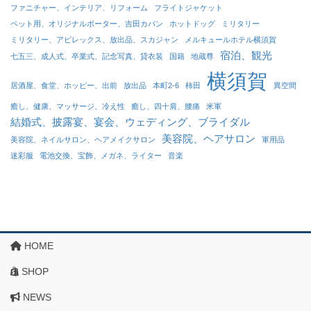
ファニチャー、インテリア、リフォーム
フライトジャケット
ペット用、オリジナルポーター、吉田カバン
ホットドッグ
ミリタリー
ミリタリー、アビレックス、放出品、スカジャン
メルキュールホテル横須賀
宿泊、観光
七五三、成人式、卒業式、記念写真、貸衣装
国籍
地蔵尊
横須賀
居酒屋、食堂、ホッピー、出前
放出品
本町2-6
柿田
異空間
癒し、健康、マッサージ、冷え性
癒し、四十肩、腰痛
米軍
結婚式、披露宴、宴会、ウェディング、ブライダル
美容院、ヘアサロン
美容院、ネイルサロン、ヘアメイクサロン
軍用品
迷彩服
電池交換、宝飾、メガネ、ライター
音楽
HOME
SHOP
NEWS