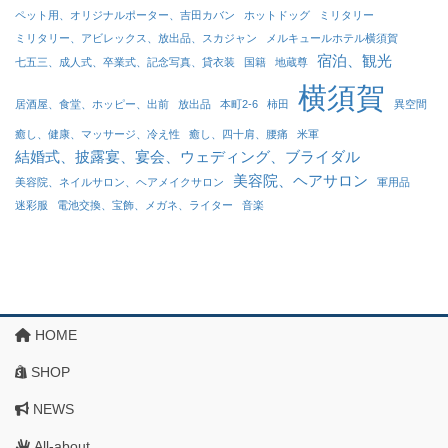
ペット用、オリジナルポーター、吉田カバン
ホットドッグ
ミリタリー
ミリタリー、アビレックス、放出品、スカジャン
メルキュールホテル横須賀
宿泊、観光
七五三、成人式、卒業式、記念写真、貸衣装
国籍
地蔵尊
横須賀
居酒屋、食堂、ホッピー、出前
放出品
本町2-6
柿田
異空間
癒し、健康、マッサージ、冷え性
癒し、四十肩、腰痛
米軍
結婚式、披露宴、宴会、ウェディング、ブライダル
美容院、ヘアサロン
美容院、ネイルサロン、ヘアメイクサロン
軍用品
迷彩服
電池交換、宝飾、メガネ、ライター
音楽
HOME
SHOP
NEWS
All-about