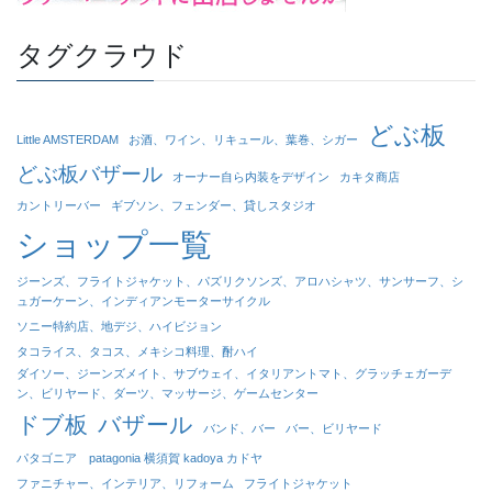
タグクラウド
どぶ板
Little AMSTERDAM
お酒、ワイン、リキュール、葉巻、シガー
どぶ板バザール
オーナー自ら内装をデザイン
カキタ商店
カントリーバー
ギブソン、フェンダー、貸しスタジオ
ショップ一覧
ジーンズ、フライトジャケット、パズリクソンズ、アロハシャツ、サンサーフ、シ
ュガーケーン、インディアンモーターサイクル
ソニー特約店、地デジ、ハイビジョン
タコライス、タコス、メキシコ料理、酎ハイ
ダイソー、ジーンズメイト、サブウェイ、イタリアントマト、グラッチェガーデ
ン、ビリヤード、ダーツ、マッサージ、ゲームセンター
ドブ板
バザール
バンド、バー
バー、ビリヤード
パタゴニア patagonia 横須賀 kadoya カドヤ
ファニチャー、インテリア、リフォーム
フライトジャケット