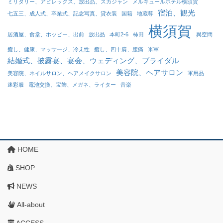
ミリタリー、アビレックス、放出品、スカジャン
メルキュールホテル横須賀
宿泊、観光
七五三、成人式、卒業式、記念写真、貸衣装
国籍
地蔵尊
横須賀
居酒屋、食堂、ホッピー、出前
放出品
本町2-6
柿田
異空間
癒し、健康、マッサージ、冷え性
癒し、四十肩、腰痛
米軍
結婚式、披露宴、宴会、ウェディング、ブライダル
美容院、ヘアサロン
美容院、ネイルサロン、ヘアメイクサロン
軍用品
迷彩服
電池交換、宝飾、メガネ、ライター
音楽
HOME
SHOP
NEWS
All-about
ACCESS