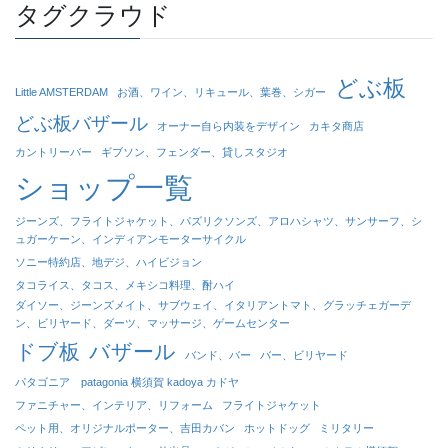
タグクラウド
どぶ板
Little AMSTERDAM
お酒、ワイン、リキュール、葉巻、シガー
どぶ板バザール
オーナー自ら内装をデザイン
カキタ商店
カントリーバー
ギブソン、フェンダー、貸しスタジオ
ショップ一覧
ジーンズ、フライトジャケット、パズリクソンズ、アロハシャツ、サンサーフ、シ
ュガーケーン、インディアンモーターサイクル
ソニー特約店、地デジ、ハイビジョン
タコライス、タコス、メキシコ料理、酎ハイ
ダイソー、ジーンズメイト、サブウェイ、イタリアントマト、グラッチェガーデ
ン、ビリヤード、ダーツ、マッサージ、ゲームセンター
ドブ板
バザール
バンド、バー
バー、ビリヤード
パタゴニア patagonia 横須賀 kadoya カドヤ
ファニチャー、インテリア、リフォーム
フライトジャケット
ペット用、オリジナルポーター、吉田カバン
ホットドッグ
ミリタリー