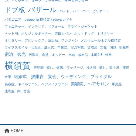
ン、ビリヤード、ダーツ、マッサージ、ゲームセンター
バザール
ドブ板
バンド、バー
バー、ビリヤード
パタゴニア patagonia 横須賀 kadoya カドヤ
ファニチャー、インテリア、リフォーム
フライトジャケット
ペット用、オリジナルポーター、吉田カバン
ホットドッグ
ミリタリー
ミリタリー、アビレックス、放出品、スカジャン
メルキュールホテル横須賀
ライフスタイル
七五三、成人式、卒業式、記念写真、貸衣装
吉花
国籍
地蔵尊
宿泊、観光
居酒屋、食堂、ホッピー、出前
放出品
本町2-6
柿田
横須賀
異空間
癒し、健康、マッサージ、冷え性
癒し、四十肩、腰痛
結婚式、披露宴、宴会、ウェディング、ブライダル
米軍
美容院、ヘアサロン
美容院、ネイルサロン、ヘアメイクサロン
軍用品
迷彩服
陶
音楽
HOME