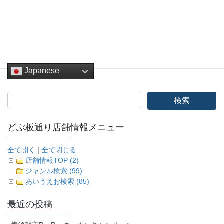
ス人技師にパンを食べさせるために、製鉄所内に […]
投
固
固
固
固
固
«
1
2
3
4
…
6
»
稿
定
定
定
定
定
ペ
ペ
ペ
ペ
ペ
ナ
Japanese
ー
ー
ー
ー
ー
ビ
ジ
ジ
ジ
ジ
ジ
ゲ
ー
シ
どぶ板通り店舗情報メニュー
ョ
全て開く
|
全て閉じる
ン
店舗情報TOP (2)
ジャンル検索 (99)
あいうえお検索 (85)
最近の投稿