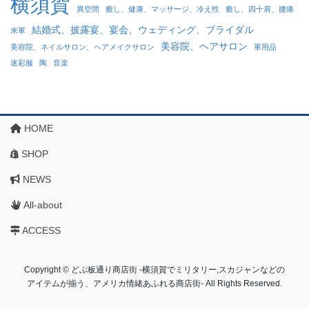
横須賀
異空間
癒し、健康、マッサージ、冷え性
癒し、四十肩、腰痛
結婚式、披露宴、宴会、ウェディング、ブライダル
米軍
美容院、ヘアサロン
美容院、ネイルサロン、ヘアメイクサロン
軍用品
迷彩服
陶
音楽
HOME
SHOP
NEWS
All-about
ACCESS
Copyright © どぶ板通り商店街 ‐横須賀でミリタリー,スカジャンなどの
アイテムが揃う、アメリカ情緒あふれる商店街‐ All Rights Reserved.