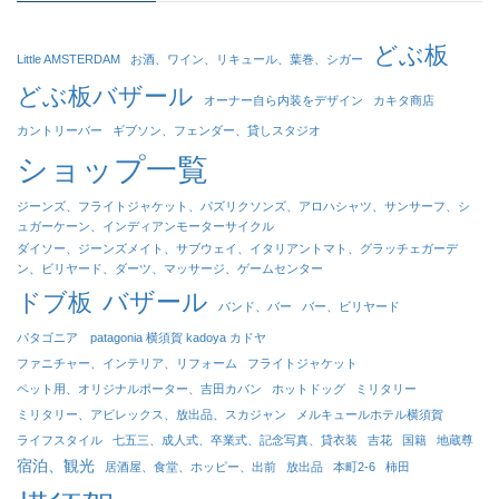
どぶ板
Little AMSTERDAM
お酒、ワイン、リキュール、葉巻、シガー
どぶ板バザール
オーナー自ら内装をデザイン
カキタ商店
カントリーバー
ギブソン、フェンダー、貸しスタジオ
ショップ一覧
ジーンズ、フライトジャケット、パズリクソンズ、アロハシャツ、サンサーフ、シ
ュガーケーン、インディアンモーターサイクル
ダイソー、ジーンズメイト、サブウェイ、イタリアントマト、グラッチェガーデ
ン、ビリヤード、ダーツ、マッサージ、ゲームセンター
バザール
ドブ板
バンド、バー
バー、ビリヤード
パタゴニア patagonia 横須賀 kadoya カドヤ
ファニチャー、インテリア、リフォーム
フライトジャケット
ペット用、オリジナルポーター、吉田カバン
ホットドッグ
ミリタリー
ミリタリー、アビレックス、放出品、スカジャン
メルキュールホテル横須賀
ライフスタイル
七五三、成人式、卒業式、記念写真、貸衣装
吉花
国籍
地蔵尊
宿泊、観光
居酒屋、食堂、ホッピー、出前
放出品
本町2-6
柿田