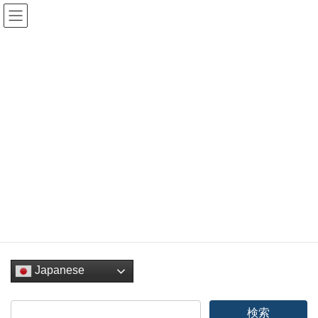
コ
ナ
ン
ビ
テ
ゲ
ン
ー
HOME_Chi
ツ
シ
へ
ョ
ス
ン
HOME
HOME_Chi
キ
に
ッ
移
プ
動
Facebook
twitter
Hatena
LINE
Pocket
Copy
Japanese