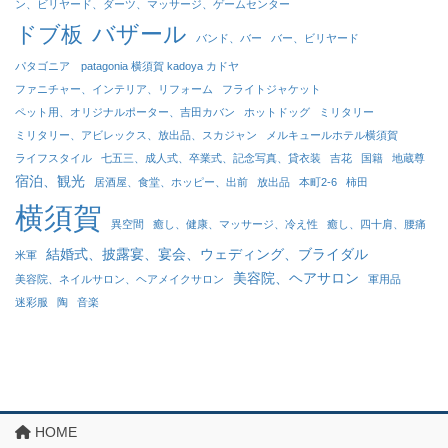
ン、ビリヤード、ダーツ、マッサージ、ゲームセンター
バザール
ドブ板
バンド、バー
バー、ビリヤード
パタゴニア patagonia 横須賀 kadoya カドヤ
ファニチャー、インテリア、リフォーム
フライトジャケット
ペット用、オリジナルポーター、吉田カバン
ホットドッグ
ミリタリー
ミリタリー、アビレックス、放出品、スカジャン
メルキュールホテル横須賀
ライフスタイル
七五三、成人式、卒業式、記念写真、貸衣装
吉花
国籍
地蔵尊
宿泊、観光
居酒屋、食堂、ホッピー、出前
放出品
本町2-6
柿田
横須賀
異空間
癒し、健康、マッサージ、冷え性
癒し、四十肩、腰痛
結婚式、披露宴、宴会、ウェディング、ブライダル
米軍
美容院、ヘアサロン
美容院、ネイルサロン、ヘアメイクサロン
軍用品
迷彩服
陶
音楽
HOME