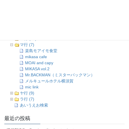
あいうえお検索 (85)
ア行 (15)
カ行 (11)
サ行 (8)
タ行 (10)
ナ行 (1)
ハ行 (16)
マ行 (7)
楽島モアイモ食堂
mikasa cafe
MOAI and capy
MIKASA vol.2
Mr.BACKMAN（ミスターバックマン）
メルキュールホテル横須賀
mic link
ヤ行 (9)
ラ行 (7)
あいうえお検索
最近の投稿