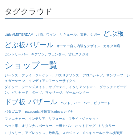
タグクラウド
どぶ板
Little AMSTERDAM
お酒、ワイン、リキュール、葉巻、シガー
どぶ板バザール
オーナー自ら内装をデザイン
カキタ商店
カントリーバー
ギブソン、フェンダー、貸しスタジオ
ショップ一覧
ジーンズ、フライトジャケット、パズリクソンズ、アロハシャツ、サンサーフ、シ
ュガーケーン、インディアンモーターサイクル
ダイソー、ジーンズメイト、サブウェイ、イタリアントマト、グラッチェガーデ
ン、ビリヤード、ダーツ、マッサージ、ゲームセンター
バザール
ドブ板
バンド、バー
バー、ビリヤード
パタゴニア patagonia 横須賀 kadoya カドヤ
ファニチャー、インテリア、リフォーム
フライトジャケット
ペット用、オリジナルポーター、吉田カバン
ホットドッグ
ミリタリー
ミリタリー、アビレックス、放出品、スカジャン
メルキュールホテル横須賀