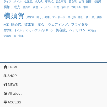
ライフスタイル
七五三、成人式、卒業式、記念写真、貸衣装
吉花
国籍
地蔵尊
宿泊、観光
居酒屋、食堂、ホッピー、出前
放出品
本町2-6
柿田
横須賀
異空間
癒し、健康、マッサージ、冷え性
癒し、四十肩、腰痛
結婚式、披露宴、宴会、ウェディング、ブライダル
米軍
美容院、ヘアサロン
美容院、ネイルサロン、ヘアメイクサロン
軍用品
迷彩服
陶
音楽
HOME
SHOP
NEWS
All-about
ACCESS