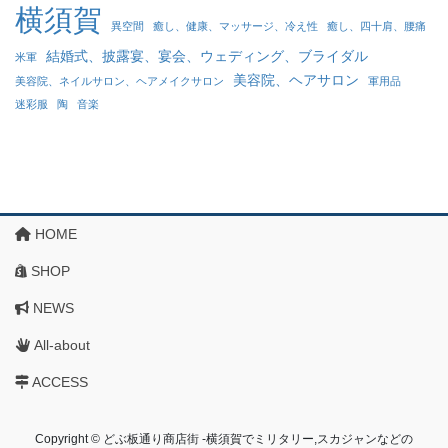
横須賀
異空間
癒し、健康、マッサージ、冷え性
癒し、四十肩、腰痛
結婚式、披露宴、宴会、ウェディング、ブライダル
米軍
美容院、ヘアサロン
美容院、ネイルサロン、ヘアメイクサロン
軍用品
迷彩服
陶
音楽
HOME
SHOP
NEWS
All-about
ACCESS
Copyright © どぶ板通り商店街 ‐横須賀でミリタリー,スカジャンなどの