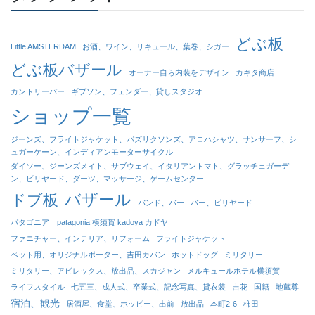
どぶ板
Little AMSTERDAM
お酒、ワイン、リキュール、葉巻、シガー
どぶ板バザール
オーナー自ら内装をデザイン
カキタ商店
カントリーバー
ギブソン、フェンダー、貸しスタジオ
ショップ一覧
ジーンズ、フライトジャケット、パズリクソンズ、アロハシャツ、サンサーフ、シ
ュガーケーン、インディアンモーターサイクル
ダイソー、ジーンズメイト、サブウェイ、イタリアントマト、グラッチェガーデ
ン、ビリヤード、ダーツ、マッサージ、ゲームセンター
バザール
ドブ板
バンド、バー
バー、ビリヤード
パタゴニア patagonia 横須賀 kadoya カドヤ
ファニチャー、インテリア、リフォーム
フライトジャケット
ペット用、オリジナルポーター、吉田カバン
ホットドッグ
ミリタリー
ミリタリー、アビレックス、放出品、スカジャン
メルキュールホテル横須賀
ライフスタイル
七五三、成人式、卒業式、記念写真、貸衣装
吉花
国籍
地蔵尊
宿泊、観光
居酒屋、食堂、ホッピー、出前
放出品
本町2-6
柿田