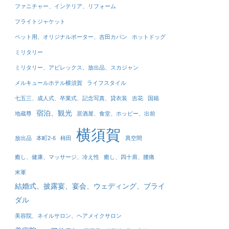
ファニチャー、インテリア、リフォーム
フライトジャケット
ペット用、オリジナルポーター、吉田カバン
ホットドッグ
ミリタリー
ミリタリー、アビレックス、放出品、スカジャン
メルキュールホテル横須賀
ライフスタイル
七五三、成人式、卒業式、記念写真、貸衣装
吉花
国籍
宿泊、観光
地蔵尊
居酒屋、食堂、ホッピー、出前
横須賀
放出品
本町2-6
柿田
異空間
癒し、健康、マッサージ、冷え性
癒し、四十肩、腰痛
米軍
結婚式、披露宴、宴会、ウェディング、ブライ
ダル
美容院、ネイルサロン、ヘアメイクサロン