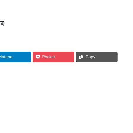
)
Hatena
Pocket
Copy