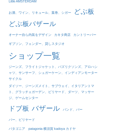
Little AMSTERDAM
どぶ板
お酒、ワイン、リキュール、葉巻、シガー
どぶ板バザール
オーナー自ら内装をデザイン
カキタ商店
カントリーバー
ギブソン、フェンダー、貸しスタジオ
ショップ一覧
ジーンズ、フライトジャケット、パズリクソンズ、アロハシ
ャツ、サンサーフ、シュガーケーン、インディアンモーター
サイクル
ダイソー、ジーンズメイト、サブウェイ、イタリアントマ
ト、グラッチェガーデン、ビリヤード、ダーツ、マッサー
ジ、ゲームセンター
バザール
ドブ板
バンド、バー
バー、ビリヤード
パタゴニア patagonia 横須賀 kadoya カドヤ