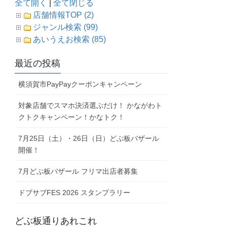
全て開く
|
全て閉じる
店舗情報TOP (2)
ジャンル検索 (99)
あいうえお検索 (85)
最近の投稿
横須賀市PayPayクーポンキャンペーン
対象店舗でスマホ決済選ぶだけ！ かながわト
クトクキャンペーン！かなトク！
7月25日（土）・26日（日）どぶ板バザール
開催！
7月どぶ板バザール フリマ出店者募集
ドブサブFES 2026 スタンプラリー
どぶ板通りあれこれ