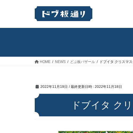
コ
ナ
ン
ビ
テ
ゲ
ン
ー
ツ
シ
へ
ョ
ス
ン
キ
に
ッ
移
HOME
NEWS
どぶ板バザール
ドブイタ クリスマスセ
プ
動
2022年11月19日
/ 最終更新日時 :
2022年11月18日
ドブイタ クリ