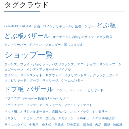
タグクラウド
どぶ板
Little AMSTERDAM
お酒、ワイン、リキュール、葉巻、シガー
どぶ板バザール
オーナー自ら内装をデザイン
カキタ商店
カントリーバー
ギブソン、フェンダー、貸しスタジオ
ショップ一覧
ジーンズ、フライトジャケット、パズリクソンズ、アロハシャツ、サンサーフ、シ
ュガーケーン、インディアンモーターサイクル
ダイソー、ジーンズメイト、サブウェイ、イタリアントマト、グラッチェガーデ
ン、ビリヤード、ダーツ、マッサージ、ゲームセンター
バザール
ドブ板
バンド、バー
バー、ビリヤード
パタゴニア patagonia 横須賀 kadoya カドヤ
ファニチャー、インテリア、リフォーム
フライトジャケット
ペット用、オリジナルポーター、吉田カバン
ホットドッグ
ミリタリー
ミリタリー、アビレックス、放出品、スカジャン
メルキュールホテル横須賀
ライフスタイル
七五三、成人式、卒業式、記念写真、貸衣装
吉花
国籍
地蔵尊