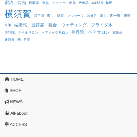
宿泊、観光
居酒屋、食堂、ホッピー、出前
放出品
本町2-6
柿田
横須賀
異空間
癒し、健康、マッサージ、冷え性
癒し、四十肩、腰痛
結婚式、披露宴、宴会、ウェディング、ブライダル
米軍
美容院、ヘアサロン
美容院、ネイルサロン、ヘアメイクサロン
軍用品
迷彩服
陶
音楽
HOME
SHOP
NEWS
All-about
ACCESS