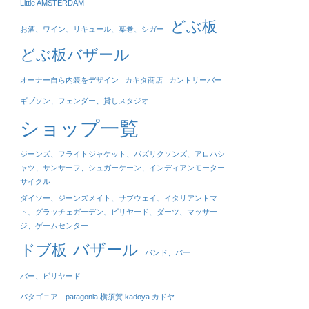
Little AMSTERDAM
どぶ板
お酒、ワイン、リキュール、葉巻、シガー
どぶ板バザール
オーナー自ら内装をデザイン
カキタ商店
カントリーバー
ギブソン、フェンダー、貸しスタジオ
ショップ一覧
ジーンズ、フライトジャケット、パズリクソンズ、アロハシ
ャツ、サンサーフ、シュガーケーン、インディアンモーター
サイクル
ダイソー、ジーンズメイト、サブウェイ、イタリアントマ
ト、グラッチェガーデン、ビリヤード、ダーツ、マッサー
ジ、ゲームセンター
バザール
ドブ板
バンド、バー
バー、ビリヤード
パタゴニア patagonia 横須賀 kadoya カドヤ