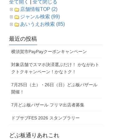
全て開く
|
全て閉じる
店舗情報TOP (2)
ジャンル検索 (99)
あいうえお検索 (85)
最近の投稿
横須賀市PayPayクーポンキャンペーン
対象店舗でスマホ決済選ぶだけ！ かながわト
クトクキャンペーン！かなトク！
7月25日（土）・26日（日）どぶ板バザール
開催！
7月どぶ板バザール フリマ出店者募集
ドブサブFES 2026 スタンプラリー
どぶ板通りあれこれ