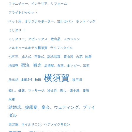
ファニチャー、インテリア、リフォーム
フライトジャケット
ペット用、オリジナルポーター、吉田カバン
ホットドッグ
ミリタリー
ミリタリー、アビレックス、放出品、スカジャン
メルキュールホテル横須賀
ライフスタイル
七五三、成人式、卒業式、記念写真、貸衣装
吉花
国籍
宿泊、観光
地蔵尊
居酒屋、食堂、ホッピー、出前
横須賀
放出品
本町2-6
柿田
異空間
癒し、健康、マッサージ、冷え性
癒し、四十肩、腰痛
米軍
結婚式、披露宴、宴会、ウェディング、ブライ
ダル
美容院、ネイルサロン、ヘアメイクサロン