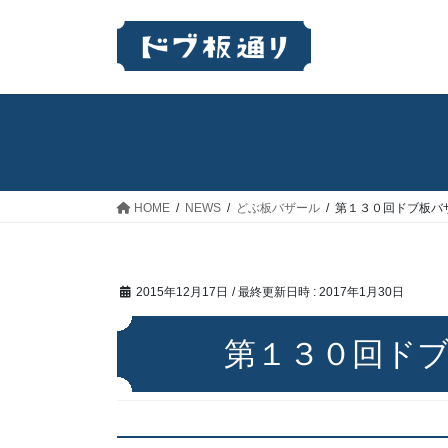
コ
ナ
ン
ビ
テ
ゲ
ン
ー
ツ
シ
へ
ョ
ス
ン
キ
に
ッ
移
HOME
NEWS
どぶ板バザール
第１３０回ドブ板バ
プ
動
2015年12月17日
/ 最終更新日時 :
2017年1月30日
第１３０回ド