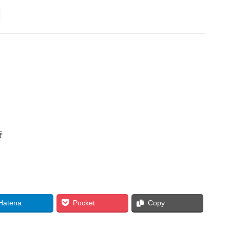
日
時
Hatena
Pocket
Copy