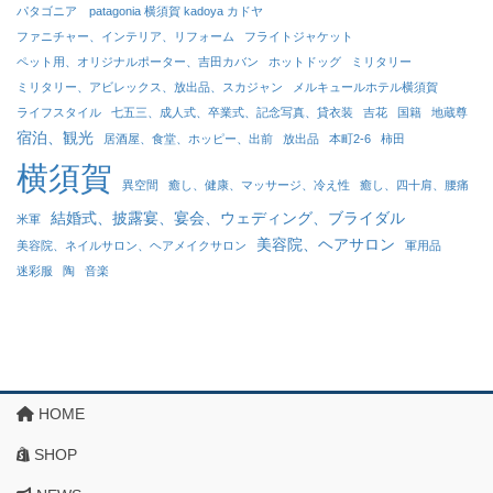
パタゴニア patagonia 横須賀 kadoya カドヤ
ファニチャー、インテリア、リフォーム
フライトジャケット
ペット用、オリジナルポーター、吉田カバン
ホットドッグ
ミリタリー
ミリタリー、アビレックス、放出品、スカジャン
メルキュールホテル横須賀
ライフスタイル
七五三、成人式、卒業式、記念写真、貸衣装
吉花
国籍
地蔵尊
宿泊、観光
居酒屋、食堂、ホッピー、出前
放出品
本町2-6
柿田
横須賀
異空間
癒し、健康、マッサージ、冷え性
癒し、四十肩、腰痛
結婚式、披露宴、宴会、ウェディング、ブライダル
米軍
美容院、ヘアサロン
美容院、ネイルサロン、ヘアメイクサロン
軍用品
迷彩服
陶
音楽
HOME
SHOP