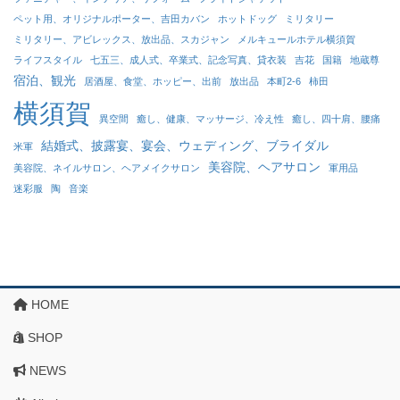
ペット用、オリジナルポーター、吉田カバン
ホットドッグ
ミリタリー
ミリタリー、アビレックス、放出品、スカジャン
メルキュールホテル横須賀
ライフスタイル
七五三、成人式、卒業式、記念写真、貸衣装
吉花
国籍
地蔵尊
宿泊、観光
居酒屋、食堂、ホッピー、出前
放出品
本町2-6
柿田
横須賀
異空間
癒し、健康、マッサージ、冷え性
癒し、四十肩、腰痛
結婚式、披露宴、宴会、ウェディング、ブライダル
米軍
美容院、ヘアサロン
美容院、ネイルサロン、ヘアメイクサロン
軍用品
迷彩服
陶
音楽
HOME
SHOP
NEWS