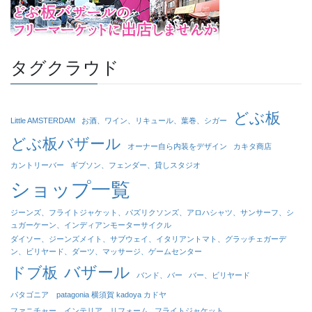
タグクラウド
どぶ板
Little AMSTERDAM
お酒、ワイン、リキュール、葉巻、シガー
どぶ板バザール
オーナー自ら内装をデザイン
カキタ商店
カントリーバー
ギブソン、フェンダー、貸しスタジオ
ショップ一覧
ジーンズ、フライトジャケット、パズリクソンズ、アロハシャツ、サンサーフ、シ
ュガーケーン、インディアンモーターサイクル
ダイソー、ジーンズメイト、サブウェイ、イタリアントマト、グラッチェガーデ
ン、ビリヤード、ダーツ、マッサージ、ゲームセンター
バザール
ドブ板
バンド、バー
バー、ビリヤード
パタゴニア patagonia 横須賀 kadoya カドヤ
ファニチャー、インテリア、リフォーム
フライトジャケット