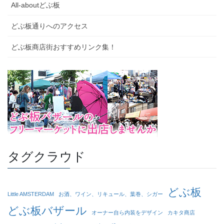
All-aboutどぶ板
どぶ板通りへのアクセス
どぶ板商店街おすすめリンク集！
タグクラウド
どぶ板
Little AMSTERDAM
お酒、ワイン、リキュール、葉巻、シガー
どぶ板バザール
オーナー自ら内装をデザイン
カキタ商店