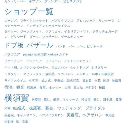
カントリーバー
ギブソン、フェンダー、貸しスタジオ
ショップ一覧
ジーンズ、フライトジャケット、パズリクソンズ、アロハシャツ、サンサーフ、シ
ュガーケーン、インディアンモーターサイクル
ダイソー、ジーンズメイト、サブウェイ、イタリアントマト、グラッチェガーデ
ン、ビリヤード、ダーツ、マッサージ、ゲームセンター
バザール
ドブ板
バンド、バー
バー、ビリヤード
パタゴニア patagonia 横須賀 kadoya カドヤ
ファニチャー、インテリア、リフォーム
フライトジャケット
ペット用、オリジナルポーター、吉田カバン
ホットドッグ
ミリタリー
ミリタリー、アビレックス、放出品、スカジャン
メルキュールホテル横須賀
ライフスタイル
七五三、成人式、卒業式、記念写真、貸衣装
吉花
国籍
地蔵尊
宿泊、観光
居酒屋、食堂、ホッピー、出前
放出品
本町2-6
柿田
横須賀
異空間
癒し、健康、マッサージ、冷え性
癒し、四十肩、腰痛
結婚式、披露宴、宴会、ウェディング、ブライダル
米軍
美容院、ヘアサロン
美容院、ネイルサロン、ヘアメイクサロン
軍用品
迷彩服
陶
音楽