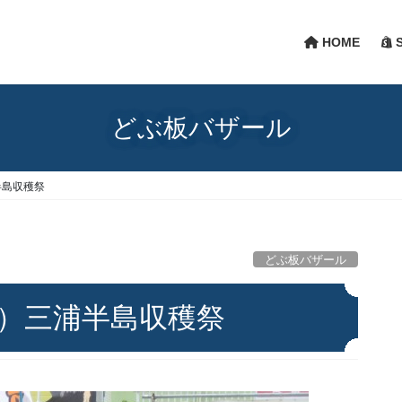
HOME
S
どぶ板バザール
半島収穫祭
どぶ板バザール
火）三浦半島収穫祭