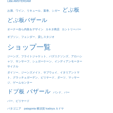
Little AMSTERDAM
どぶ板
お酒、ワイン、リキュール、葉巻、シガー
どぶ板バザール
オーナー自ら内装をデザイン
カキタ商店
カントリーバー
ギブソン、フェンダー、貸しスタジオ
ショップ一覧
ジーンズ、フライトジャケット、パズリクソンズ、アロハシ
ャツ、サンサーフ、シュガーケーン、インディアンモーター
サイクル
ダイソー、ジーンズメイト、サブウェイ、イタリアントマ
ト、グラッチェガーデン、ビリヤード、ダーツ、マッサー
ジ、ゲームセンター
バザール
ドブ板
バンド、バー
バー、ビリヤード
パタゴニア patagonia 横須賀 kadoya カドヤ