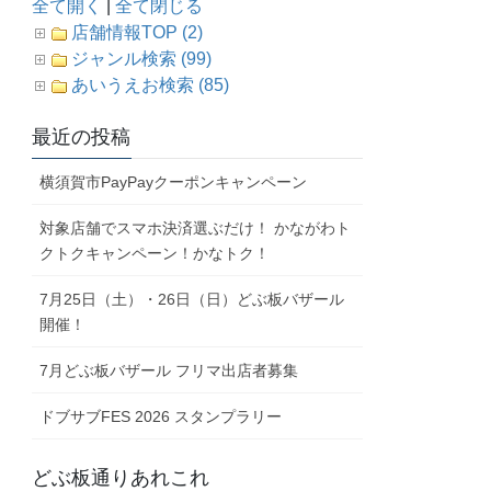
全て開く
|
全て閉じる
店舗情報TOP (2)
ジャンル検索 (99)
あいうえお検索 (85)
最近の投稿
横須賀市PayPayクーポンキャンペーン
対象店舗でスマホ決済選ぶだけ！ かながわト
クトクキャンペーン！かなトク！
7月25日（土）・26日（日）どぶ板バザール
開催！
7月どぶ板バザール フリマ出店者募集
ドブサブFES 2026 スタンプラリー
どぶ板通りあれこれ