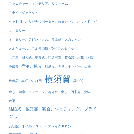
ファニチャー、インテリア、リフォーム
フライトジャケット
ペット用、オリジナルポーター、吉田カバン
ホットドッグ
ミリタリー
ミリタリー、アビレックス、放出品、スカジャン
メルキュールホテル横須賀
ライフスタイル
七五三、成人式、卒業式、記念写真、貸衣装
吉花
国籍
宿泊、観光
地蔵尊
居酒屋、食堂、ホッピー、出前
横須賀
放出品
本町2-6
柿田
異空間
癒し、健康、マッサージ、冷え性
癒し、四十肩、腰痛
米軍
結婚式、披露宴、宴会、ウェディング、ブライ
ダル
美容院、ネイルサロン、ヘアメイクサロン