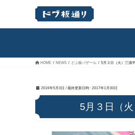
コ
ナ
ン
ビ
テ
ゲ
ン
ー
ツ
シ
へ
ョ
ス
ン
キ
に
ッ
移
HOME
NEWS
どぶ板バザール
5月３日（火）三浦
プ
動
2016年5月3日
/ 最終更新日時 :
2017年1月30日
5月３日（