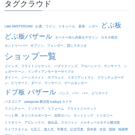
タグクラウド
どぶ板
Little AMSTERDAM
お酒、ワイン、リキュール、葉巻、シガー
どぶ板バザール
オーナー自ら内装をデザイン
カキタ商店
カントリーバー
ギブソン、フェンダー、貸しスタジオ
ショップ一覧
ジーンズ、フライトジャケット、パズリクソンズ、アロハシャツ、サンサーフ、シ
ュガーケーン、インディアンモーターサイクル
ダイソー、ジーンズメイト、サブウェイ、イタリアントマト、グラッチェガーデ
ン、ビリヤード、ダーツ、マッサージ、ゲームセンター
バザール
ドブ板
バンド、バー
バー、ビリヤード
パタゴニア patagonia 横須賀 kadoya カドヤ
ファニチャー、インテリア、リフォーム
フライトジャケット
ペット用、オリジナルポーター、吉田カバン
ホットドッグ
ミリタリー
ミリタリー、アビレックス、放出品、スカジャン
メルキュールホテル横須賀
ライフスタイル
七五三、成人式、卒業式、記念写真、貸衣装
吉花
国籍
地蔵尊