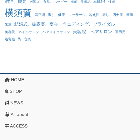
宿泊、観光
居酒屋、食堂、ホッピー、出前
放出品
本町2-6
柿田
横須賀
異空間
癒し、健康、マッサージ、冷え性
癒し、四十肩、腰痛
結婚式、披露宴、宴会、ウェディング、ブライダル
米軍
美容院、ヘアサロン
美容院、ネイルサロン、ヘアメイクサロン
軍用品
迷彩服
陶
音楽
HOME
SHOP
NEWS
All-about
ACCESS