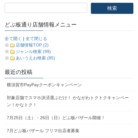
ゲ
ー
シ
どぶ板通り店舗情報メニュー
ョ
全て開く
|
全て閉じる
ン
店舗情報TOP (2)
ジャンル検索 (99)
あいうえお検索 (85)
最近の投稿
横須賀市PayPayクーポンキャンペーン
対象店舗でスマホ決済選ぶだけ！ かながわトクトクキャンペー
ン！かなトク！
7月25日（土）・26日（日）どぶ板バザール開催！
7月どぶ板バザール フリマ出店者募集