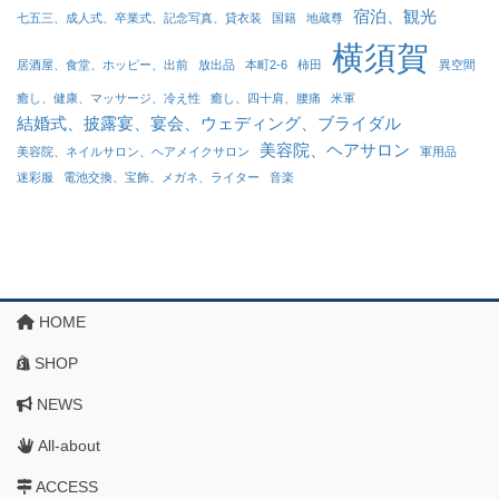
宿泊、観光
七五三、成人式、卒業式、記念写真、貸衣装
国籍
地蔵尊
横須賀
居酒屋、食堂、ホッピー、出前
放出品
本町2-6
柿田
異空間
癒し、健康、マッサージ、冷え性
癒し、四十肩、腰痛
米軍
結婚式、披露宴、宴会、ウェディング、ブライダル
美容院、ヘアサロン
美容院、ネイルサロン、ヘアメイクサロン
軍用品
迷彩服
電池交換、宝飾、メガネ、ライター
音楽
HOME
SHOP
NEWS
All-about
ACCESS