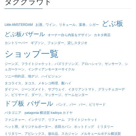
タグクラウド
どぶ板
Little AMSTERDAM
お酒、ワイン、リキュール、葉巻、シガー
どぶ板バザール
オーナー自ら内装をデザイン
カキタ商店
カントリーバー
ギブソン、フェンダー、貸しスタジオ
ショップ一覧
ジーンズ、フライトジャケット、パズリクソンズ、アロハシャツ、サンサーフ、シ
ュガーケーン、インディアンモーターサイクル
ソニー特約店、地デジ、ハイビジョン
タコライス、タコス、メキシコ料理、酎ハイ
ダイソー、ジーンズメイト、サブウェイ、イタリアントマト、グラッチェガーデ
ン、ビリヤード、ダーツ、マッサージ、ゲームセンター
ドブ板
バザール
バンド、バー
バー、ビリヤード
パタゴニア patagonia 横須賀 kadoya カドヤ
ファニチャー、インテリア、リフォーム
フライトジャケット
ペット用、オリジナルポーター、吉田カバン
ホットドッグ
ミリタリー
ミリタリー、アビレックス、放出品、スカジャン
メルキュールホテル横須賀