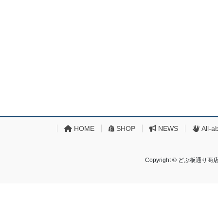
HOME
SHOP
NEWS
All-a
Copyright © どぶ板通