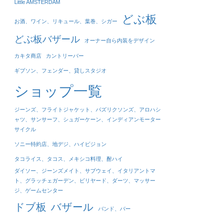
Little AMSTERDAM
どぶ板
お酒、ワイン、リキュール、葉巻、シガー
どぶ板バザール
オーナー自ら内装をデザイン
カキタ商店
カントリーバー
ギブソン、フェンダー、貸しスタジオ
ショップ一覧
ジーンズ、フライトジャケット、パズリクソンズ、アロハシ
ャツ、サンサーフ、シュガーケーン、インディアンモーター
サイクル
ソニー特約店、地デジ、ハイビジョン
タコライス、タコス、メキシコ料理、酎ハイ
ダイソー、ジーンズメイト、サブウェイ、イタリアントマ
ト、グラッチェガーデン、ビリヤード、ダーツ、マッサー
ジ、ゲームセンター
ドブ板
バザール
バンド、バー