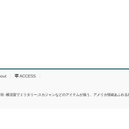
bout
ACCESS
り商店街 ‐横須賀でミリタリー,スカジャンなどのアイテムが揃う、アメリカ情緒あふれる商店街‐ All