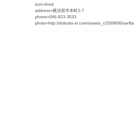
icon=food
address=横須賀市本町2-7
phone=046-823-3533
photo=http://dobuita-st.com/assets_c/2008/06/sarf