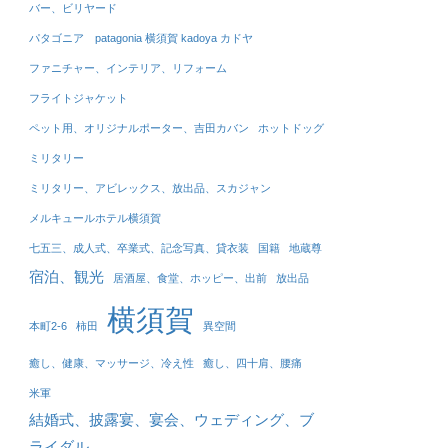
バー、ビリヤード
パタゴニア patagonia 横須賀 kadoya カドヤ
ファニチャー、インテリア、リフォーム
フライトジャケット
ペット用、オリジナルポーター、吉田カバン
ホットドッグ
ミリタリー
ミリタリー、アビレックス、放出品、スカジャン
メルキュールホテル横須賀
七五三、成人式、卒業式、記念写真、貸衣装
国籍
地蔵尊
宿泊、観光
居酒屋、食堂、ホッピー、出前
放出品
横須賀
本町2-6
柿田
異空間
癒し、健康、マッサージ、冷え性
癒し、四十肩、腰痛
米軍
結婚式、披露宴、宴会、ウェディング、ブ
ライダル