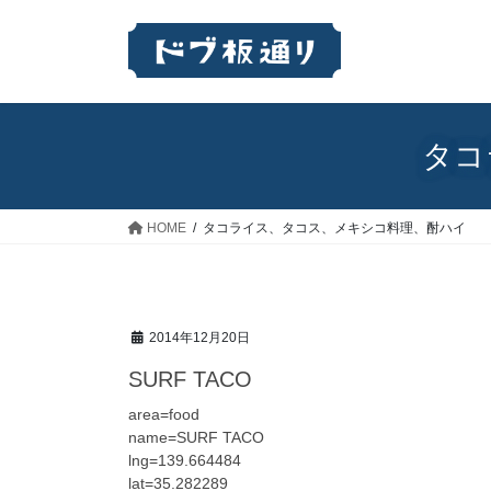
コ
ナ
ン
ビ
テ
ゲ
ン
ー
ツ
シ
へ
ョ
タコ
ス
ン
キ
に
ッ
移
HOME
タコライス、タコス、メキシコ料理、酎ハイ
プ
動
2014年12月20日
SURF TACO
area=food
name=SURF TACO
lng=139.664484
lat=35.282289