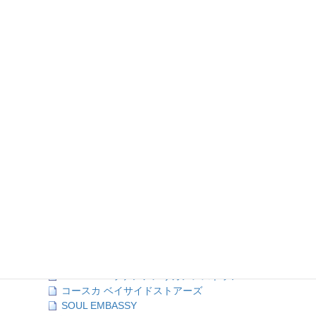
ョ
全て開く
|
全て閉じる
ン
店舗情報TOP (2)
ジャンル検索 (111)
あいうえお検索 (96)
ア行 (18)
カ行 (12)
サ行 (13)
齋藤洋服店
J-A-C
SPEC★01
YOKOSUKA Shell
hair room SUCRE
SURF TACO
スタジオストリーム
Thimble（シンブル）
JACKAROP（ジャッカロップ）
Jammin’
GEODANA ラテンアメリカンレストラン
コースカ ベイサイドストアーズ
SOUL EMBASSY