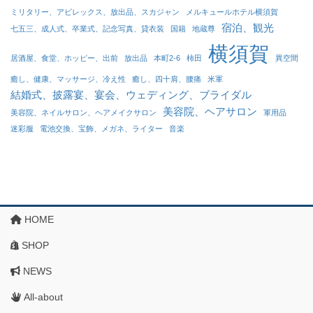
ミリタリー、アビレックス、放出品、スカジャン
メルキュールホテル横須賀
宿泊、観光
七五三、成人式、卒業式、記念写真、貸衣装
国籍
地蔵尊
横須賀
居酒屋、食堂、ホッピー、出前
放出品
本町2-6
柿田
異空間
癒し、健康、マッサージ、冷え性
癒し、四十肩、腰痛
米軍
結婚式、披露宴、宴会、ウェディング、ブライダル
美容院、ヘアサロン
美容院、ネイルサロン、ヘアメイクサロン
軍用品
迷彩服
電池交換、宝飾、メガネ、ライター
音楽
HOME
SHOP
NEWS
All-about