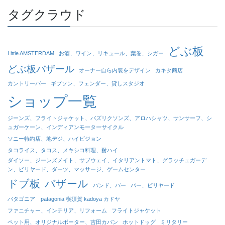
タグクラウド
どぶ板
Little AMSTERDAM
お酒、ワイン、リキュール、葉巻、シガー
どぶ板バザール
オーナー自ら内装をデザイン
カキタ商店
カントリーバー
ギブソン、フェンダー、貸しスタジオ
ショップ一覧
ジーンズ、フライトジャケット、パズリクソンズ、アロハシャツ、サンサーフ、シ
ュガーケーン、インディアンモーターサイクル
ソニー特約店、地デジ、ハイビジョン
タコライス、タコス、メキシコ料理、酎ハイ
ダイソー、ジーンズメイト、サブウェイ、イタリアントマト、グラッチェガーデ
ン、ビリヤード、ダーツ、マッサージ、ゲームセンター
ドブ板
バザール
バンド、バー
バー、ビリヤード
パタゴニア patagonia 横須賀 kadoya カドヤ
ファニチャー、インテリア、リフォーム
フライトジャケット
ペット用、オリジナルポーター、吉田カバン
ホットドッグ
ミリタリー