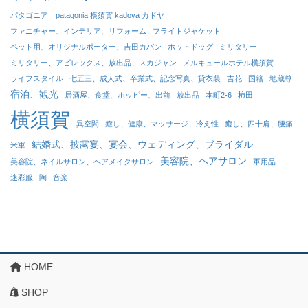
パタゴニア patagonia 横須賀 kadoya カドヤ
ファニチャー、インテリア、リフォーム
フライトジャケット
ペット用、オリジナルポーター、吉田カバン
ホットドッグ
ミリタリー
ミリタリー、アビレックス、放出品、スカジャン
メルキュールホテル横須賀
ライフスタイル
七五三、成人式、卒業式、記念写真、貸衣装
吉花
国籍
地蔵尊
宿泊、観光
居酒屋、食堂、ホッピー、出前
放出品
本町2-6
柿田
横須賀
異空間
癒し、健康、マッサージ、冷え性
癒し、四十肩、腰痛
結婚式、披露宴、宴会、ウェディング、ブライダル
米軍
美容院、ヘアサロン
美容院、ネイルサロン、ヘアメイクサロン
軍用品
迷彩服
陶
音楽
HOME
SHOP