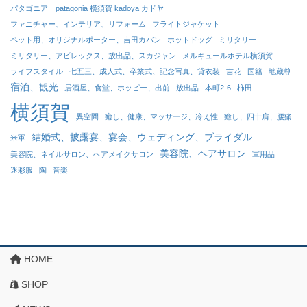
パタゴニア patagonia 横須賀 kadoya カドヤ
ファニチャー、インテリア、リフォーム
フライトジャケット
ペット用、オリジナルポーター、吉田カバン
ホットドッグ
ミリタリー
ミリタリー、アビレックス、放出品、スカジャン
メルキュールホテル横須賀
ライフスタイル
七五三、成人式、卒業式、記念写真、貸衣装
吉花
国籍
地蔵尊
宿泊、観光
居酒屋、食堂、ホッピー、出前
放出品
本町2-6
柿田
横須賀
異空間
癒し、健康、マッサージ、冷え性
癒し、四十肩、腰痛
結婚式、披露宴、宴会、ウェディング、ブライダル
米軍
美容院、ヘアサロン
美容院、ネイルサロン、ヘアメイクサロン
軍用品
迷彩服
陶
音楽
HOME
SHOP