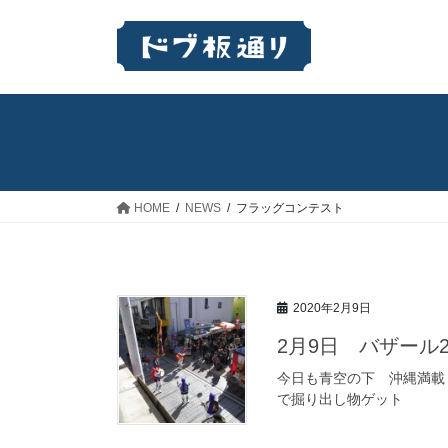
コ
ナ
ン
ビ
テ
ゲ
ン
ー
ツ
シ
へ
ョ
ス
ン
キ
に
ッ
移
HOME
NEWS
フラッグコンテスト
プ
動
2020年2月9日
2月9日 バザール
今日も青空の下 沖縄満載
で掘り出し物ゲット