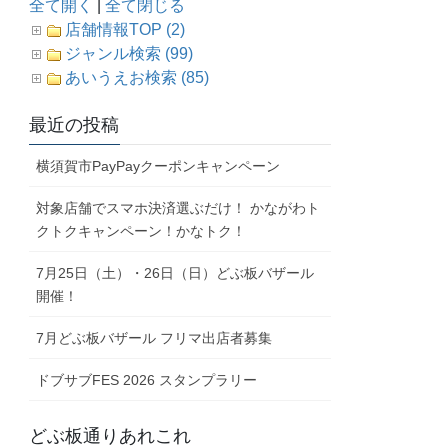
全て開く
|
全て閉じる
店舗情報TOP (2)
ジャンル検索 (99)
あいうえお検索 (85)
最近の投稿
横須賀市PayPayクーポンキャンペーン
対象店舗でスマホ決済選ぶだけ！ かながわト
クトクキャンペーン！かなトク！
7月25日（土）・26日（日）どぶ板バザール
開催！
7月どぶ板バザール フリマ出店者募集
ドブサブFES 2026 スタンプラリー
どぶ板通りあれこれ