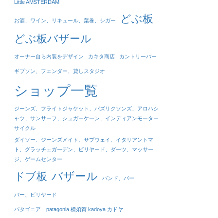
Little AMSTERDAM
どぶ板
お酒、ワイン、リキュール、葉巻、シガー
どぶ板バザール
オーナー自ら内装をデザイン
カキタ商店
カントリーバー
ギブソン、フェンダー、貸しスタジオ
ショップ一覧
ジーンズ、フライトジャケット、パズリクソンズ、アロハシ
ャツ、サンサーフ、シュガーケーン、インディアンモーター
サイクル
ダイソー、ジーンズメイト、サブウェイ、イタリアントマ
ト、グラッチェガーデン、ビリヤード、ダーツ、マッサー
ジ、ゲームセンター
バザール
ドブ板
バンド、バー
バー、ビリヤード
パタゴニア patagonia 横須賀 kadoya カドヤ