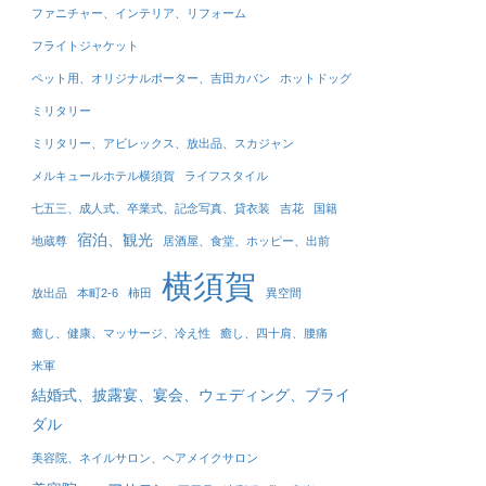
ファニチャー、インテリア、リフォーム
フライトジャケット
ペット用、オリジナルポーター、吉田カバン
ホットドッグ
ミリタリー
ミリタリー、アビレックス、放出品、スカジャン
メルキュールホテル横須賀
ライフスタイル
七五三、成人式、卒業式、記念写真、貸衣装
吉花
国籍
宿泊、観光
地蔵尊
居酒屋、食堂、ホッピー、出前
横須賀
放出品
本町2-6
柿田
異空間
癒し、健康、マッサージ、冷え性
癒し、四十肩、腰痛
米軍
結婚式、披露宴、宴会、ウェディング、ブライ
ダル
美容院、ネイルサロン、ヘアメイクサロン