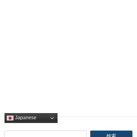
サイズ：M~L・LL・3LL
標準M～L 着丈：60㌢/身幅：55㌢/袖丈：55㌢
詳しくはドブイタステーションへ 電話番号：046-824-4917
Facebook
twitter
Hatena
LINE
Pocket
Copy
どぶ板バザール
、
イベント
カテゴリー
Japanese