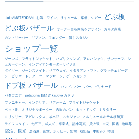
どぶ板
Little AMSTERDAM
お酒、ワイン、リキュール、葉巻、シガー
どぶ板バザール
オーナー自ら内装をデザイン
カキタ商店
カントリーバー
ギブソン、フェンダー、貸しスタジオ
ショップ一覧
ジーンズ、フライトジャケット、パズリクソンズ、アロハシャツ、サンサーフ、シ
ュガーケーン、インディアンモーターサイクル
ダイソー、ジーンズメイト、サブウェイ、イタリアントマト、グラッチェガーデ
ン、ビリヤード、ダーツ、マッサージ、ゲームセンター
バザール
ドブ板
バンド、バー
バー、ビリヤード
パタゴニア patagonia 横須賀 kadoya カドヤ
ファニチャー、インテリア、リフォーム
フライトジャケット
ペット用、オリジナルポーター、吉田カバン
ホットドッグ
ミリタリー
ミリタリー、アビレックス、放出品、スカジャン
メルキュールホテル横須賀
ライフスタイル
七五三、成人式、卒業式、記念写真、貸衣装
吉花
国籍
地蔵尊
宿泊、観光
居酒屋、食堂、ホッピー、出前
放出品
本町2-6
柿田