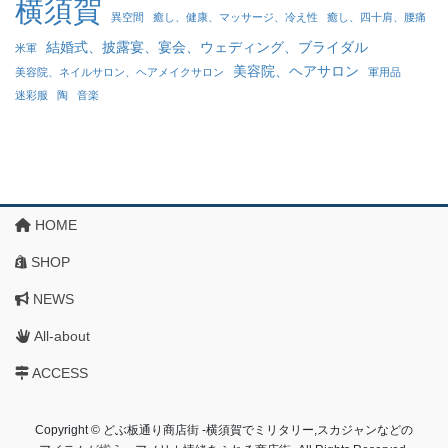
横須賀
異空間
癒し、健康、マッサージ、冷え性
癒し、四十肩、腰痛
結婚式、披露宴、宴会、ウェディング、ブライダル
米軍
美容院、ヘアサロン
美容院、ネイルサロン、ヘアメイクサロン
軍用品
迷彩服
陶
音楽
HOME
SHOP
NEWS
All-about
ACCESS
Copyright © どぶ板通り商店街 ‐横須賀でミリタリー,スカジャンなどの