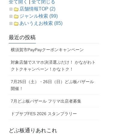
全て開く
|
全て閉じる
店舗情報TOP (2)
ジャンル検索 (99)
あいうえお検索 (85)
最近の投稿
横須賀市PayPayクーポンキャンペーン
対象店舗でスマホ決済選ぶだけ！ かながわト
クトクキャンペーン！かなトク！
7月25日（土）・26日（日）どぶ板バザール
開催！
7月どぶ板バザール フリマ出店者募集
ドブサブFES 2026 スタンプラリー
どぶ板通りあれこれ