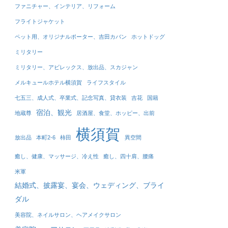
ファニチャー、インテリア、リフォーム
フライトジャケット
ペット用、オリジナルポーター、吉田カバン
ホットドッグ
ミリタリー
ミリタリー、アビレックス、放出品、スカジャン
メルキュールホテル横須賀
ライフスタイル
七五三、成人式、卒業式、記念写真、貸衣装
吉花
国籍
宿泊、観光
地蔵尊
居酒屋、食堂、ホッピー、出前
横須賀
放出品
本町2-6
柿田
異空間
癒し、健康、マッサージ、冷え性
癒し、四十肩、腰痛
米軍
結婚式、披露宴、宴会、ウェディング、ブライ
ダル
美容院、ネイルサロン、ヘアメイクサロン