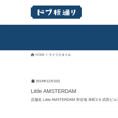
コ
ナ
ン
ビ
テ
ゲ
ン
ー
ツ
シ
へ
ョ
ス
ン
キ
に
ッ
移
HOME
ライフスタイル
プ
動
2014年12月10日
Little AMSTERDAM
店舗名 Little AMSTERDAM 所在地 本町2-6 武田ビル