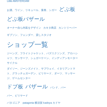
Little AMSTERDAM
どぶ板
お酒、ワイン、リキュール、葉巻、シガー
どぶ板バザール
オーナー自ら内装をデザイン
カキタ商店
カントリーバー
ギブソン、フェンダー、貸しスタジオ
ショップ一覧
ジーンズ、フライトジャケット、パズリクソンズ、アロハシ
ャツ、サンサーフ、シュガーケーン、インディアンモーター
サイクル
ダイソー、ジーンズメイト、サブウェイ、イタリアントマ
ト、グラッチェガーデン、ビリヤード、ダーツ、マッサー
ジ、ゲームセンター
バザール
ドブ板
バンド、バー
バー、ビリヤード
パタゴニア patagonia 横須賀 kadoya カドヤ