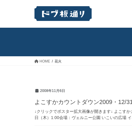
コ
ナ
ン
ビ
テ
ゲ
ン
ー
ツ
シ
へ
ョ
ス
ン
キ
に
ッ
移
HOME
花火
プ
動
2008年11月6日
よこすかカウントダウン2009・12/
↓クリックでポスター拡大画像が開きます↓ よこすかカウント
日（木）1:00会場：ヴェルニー公園 いこいの広場 イ