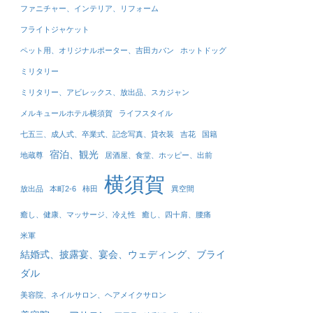
ファニチャー、インテリア、リフォーム
フライトジャケット
ペット用、オリジナルポーター、吉田カバン
ホットドッグ
ミリタリー
ミリタリー、アビレックス、放出品、スカジャン
メルキュールホテル横須賀
ライフスタイル
七五三、成人式、卒業式、記念写真、貸衣装
吉花
国籍
宿泊、観光
地蔵尊
居酒屋、食堂、ホッピー、出前
横須賀
放出品
本町2-6
柿田
異空間
癒し、健康、マッサージ、冷え性
癒し、四十肩、腰痛
米軍
結婚式、披露宴、宴会、ウェディング、ブライ
ダル
美容院、ネイルサロン、ヘアメイクサロン