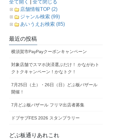
全て開く
|
全て閉じる
店舗情報TOP (2)
ジャンル検索 (99)
あいうえお検索 (85)
最近の投稿
横須賀市PayPayクーポンキャンペーン
対象店舗でスマホ決済選ぶだけ！ かながわト
クトクキャンペーン！かなトク！
7月25日（土）・26日（日）どぶ板バザール
開催！
7月どぶ板バザール フリマ出店者募集
ドブサブFES 2026 スタンプラリー
どぶ板通りあれこれ