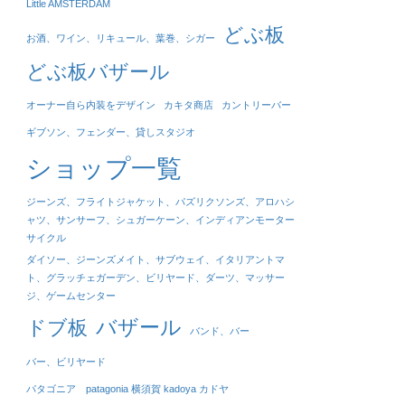
Little AMSTERDAM
どぶ板
お酒、ワイン、リキュール、葉巻、シガー
どぶ板バザール
オーナー自ら内装をデザイン
カキタ商店
カントリーバー
ギブソン、フェンダー、貸しスタジオ
ショップ一覧
ジーンズ、フライトジャケット、パズリクソンズ、アロハシ
ャツ、サンサーフ、シュガーケーン、インディアンモーター
サイクル
ダイソー、ジーンズメイト、サブウェイ、イタリアントマ
ト、グラッチェガーデン、ビリヤード、ダーツ、マッサー
ジ、ゲームセンター
バザール
ドブ板
バンド、バー
バー、ビリヤード
パタゴニア patagonia 横須賀 kadoya カドヤ