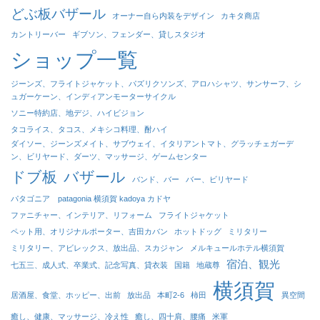
どぶ板バザール
オーナー自ら内装をデザイン
カキタ商店
カントリーバー
ギブソン、フェンダー、貸しスタジオ
ショップ一覧
ジーンズ、フライトジャケット、パズリクソンズ、アロハシャツ、サンサーフ、シ
ュガーケーン、インディアンモーターサイクル
ソニー特約店、地デジ、ハイビジョン
タコライス、タコス、メキシコ料理、酎ハイ
ダイソー、ジーンズメイト、サブウェイ、イタリアントマト、グラッチェガーデ
ン、ビリヤード、ダーツ、マッサージ、ゲームセンター
ドブ板
バザール
バンド、バー
バー、ビリヤード
パタゴニア patagonia 横須賀 kadoya カドヤ
ファニチャー、インテリア、リフォーム
フライトジャケット
ペット用、オリジナルポーター、吉田カバン
ホットドッグ
ミリタリー
ミリタリー、アビレックス、放出品、スカジャン
メルキュールホテル横須賀
宿泊、観光
七五三、成人式、卒業式、記念写真、貸衣装
国籍
地蔵尊
横須賀
居酒屋、食堂、ホッピー、出前
放出品
本町2-6
柿田
異空間
癒し、健康、マッサージ、冷え性
癒し、四十肩、腰痛
米軍