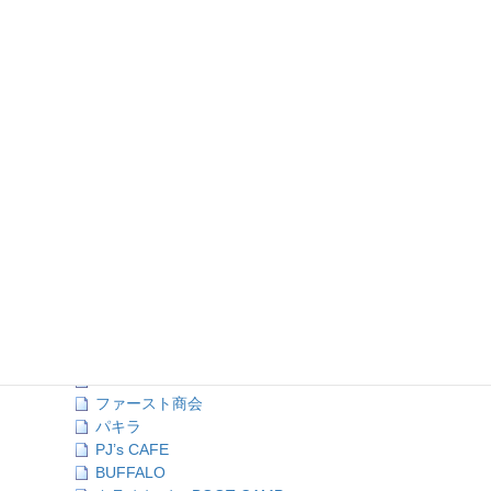
ア行 (18)
カ行 (12)
サ行 (13)
タ行 (11)
ナ行 (1)
ハ行 (16)
HONEY BEE
双葉貸衣裳店
Bamboo Vietnam Kichen
FUJI
どぶ板食堂Perry
ホテルニューヨコスカ
HOUSE 107
プリンス商会
ハングリーズ
HAPPY WORLD
HELLO INTERNATIONAL CO. LTD.
ファースト商会
パキラ
PJ’s CAFE
BUFFALO