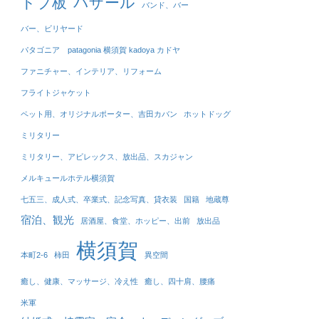
ドブ板
バザール
バンド、バー
バー、ビリヤード
パタゴニア patagonia 横須賀 kadoya カドヤ
ファニチャー、インテリア、リフォーム
フライトジャケット
ペット用、オリジナルポーター、吉田カバン
ホットドッグ
ミリタリー
ミリタリー、アビレックス、放出品、スカジャン
メルキュールホテル横須賀
七五三、成人式、卒業式、記念写真、貸衣装
国籍
地蔵尊
宿泊、観光
居酒屋、食堂、ホッピー、出前
放出品
横須賀
本町2-6
柿田
異空間
癒し、健康、マッサージ、冷え性
癒し、四十肩、腰痛
米軍