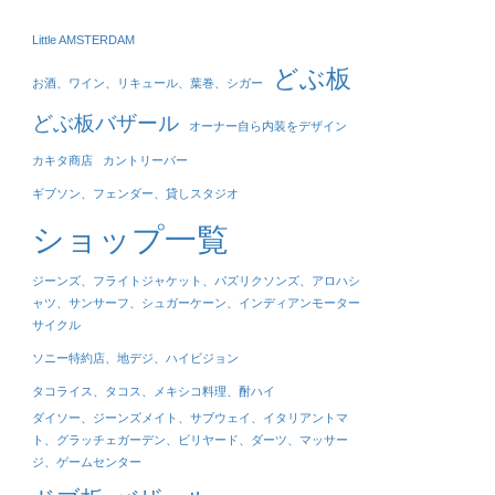
Little AMSTERDAM
どぶ板
お酒、ワイン、リキュール、葉巻、シガー
どぶ板バザール
オーナー自ら内装をデザイン
カキタ商店
カントリーバー
ギブソン、フェンダー、貸しスタジオ
ショップ一覧
ジーンズ、フライトジャケット、パズリクソンズ、アロハシ
ャツ、サンサーフ、シュガーケーン、インディアンモーター
サイクル
ソニー特約店、地デジ、ハイビジョン
タコライス、タコス、メキシコ料理、酎ハイ
ダイソー、ジーンズメイト、サブウェイ、イタリアントマ
ト、グラッチェガーデン、ビリヤード、ダーツ、マッサー
ジ、ゲームセンター