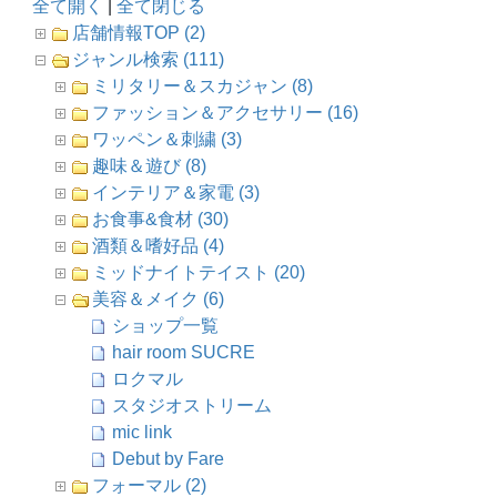
全て開く
|
全て閉じる
店舗情報TOP (2)
ジャンル検索 (111)
ミリタリー＆スカジャン (8)
ファッション＆アクセサリー (16)
ワッペン＆刺繍 (3)
趣味＆遊び (8)
インテリア＆家電 (3)
お食事&食材 (30)
酒類＆嗜好品 (4)
ミッドナイトテイスト (20)
美容＆メイク (6)
ショップ一覧
hair room SUCRE
ロクマル
スタジオストリーム
mic link
Debut by Fare
フォーマル (2)