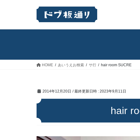
コ
ナ
ン
ビ
テ
ゲ
ン
ー
ツ
シ
へ
ョ
ス
ン
キ
に
ッ
移
HOME
あいうえお検索
サ行
hair room SUCRE
プ
動
2014年12月20日
/ 最終更新日時 :
2023年9月11日
hair 