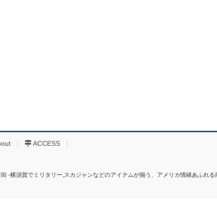
bout
ACCESS
り商店街 ‐横須賀でミリタリー,スカジャンなどのアイテムが揃う、アメリカ情緒あふれる商店街‐ All