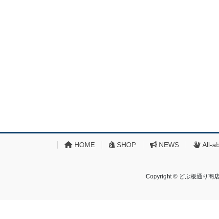
HOME
SHOP
NEWS
All-a
Copyright © どぶ板通