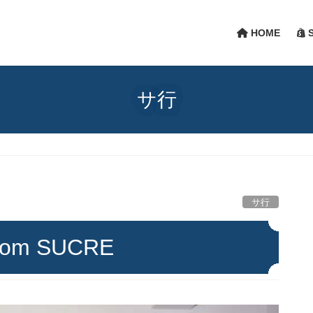
HOME
S
サ行
サ行
room SUCRE