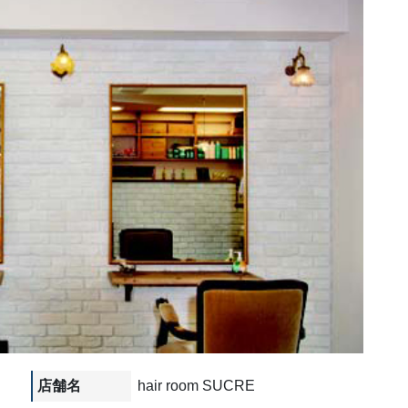
店舗名
hair room SUCRE