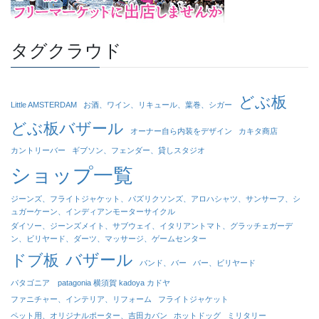
タグクラウド
どぶ板
Little AMSTERDAM
お酒、ワイン、リキュール、葉巻、シガー
どぶ板バザール
オーナー自ら内装をデザイン
カキタ商店
カントリーバー
ギブソン、フェンダー、貸しスタジオ
ショップ一覧
ジーンズ、フライトジャケット、パズリクソンズ、アロハシャツ、サンサーフ、シ
ュガーケーン、インディアンモーターサイクル
ダイソー、ジーンズメイト、サブウェイ、イタリアントマト、グラッチェガーデ
ン、ビリヤード、ダーツ、マッサージ、ゲームセンター
バザール
ドブ板
バンド、バー
バー、ビリヤード
パタゴニア patagonia 横須賀 kadoya カドヤ
ファニチャー、インテリア、リフォーム
フライトジャケット
ペット用、オリジナルポーター、吉田カバン
ホットドッグ
ミリタリー