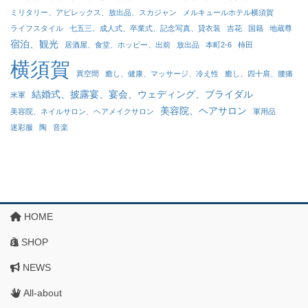
ミリタリー、アビレックス、放出品、スカジャン
メルキュールホテル横須賀
ライフスタイル
七五三、成人式、卒業式、記念写真、貸衣装
吉花
国籍
地蔵尊
宿泊、観光
居酒屋、食堂、ホッピー、出前
放出品
本町2-6
柿田
横須賀
異空間
癒し、健康、マッサージ、冷え性
癒し、四十肩、腰痛
結婚式、披露宴、宴会、ウェディング、ブライダル
米軍
美容院、ヘアサロン
美容院、ネイルサロン、ヘアメイクサロン
軍用品
迷彩服
陶
音楽
HOME
SHOP
NEWS
All-about