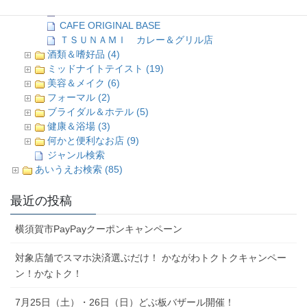
カレーハウス CoCo壱番屋
CAFE ORIGINAL BASE
ＴＳＵＮＡＭＩ カレー＆グリル店
酒類＆嗜好品 (4)
ミッドナイトテイスト (19)
美容＆メイク (6)
フォーマル (2)
ブライダル＆ホテル (5)
健康＆浴場 (3)
何かと便利なお店 (9)
ジャンル検索
あいうえお検索 (85)
最近の投稿
横須賀市PayPayクーポンキャンペーン
対象店舗でスマホ決済選ぶだけ！ かながわトクトクキャンペー
ン！かなトク！
7月25日（土）・26日（日）どぶ板バザール開催！